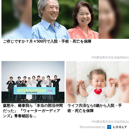
ご存じですか？月々500円で入院・手術・死亡を保障
PR(愛知県共済生活協同組合)
森愁斗、椿泰我ら「本当の部活仲間
ライフ共済なら0歳から入院・手
だった」 『ウォーターガーディア
術・死亡を保障
ンズ』青春秘話を...
PR(愛知県共済生活協同組合)
Recommended by