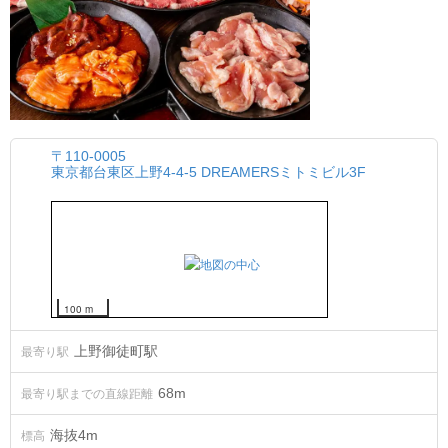
〒110-0005
東京都台東区上野4-4-5 DREAMERSミトミビル3F
100 m
上野御徒町駅
最寄り駅
68m
最寄り駅までの直線距離
海抜
4
m
標高