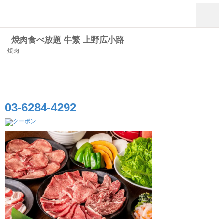
焼肉食べ放題 牛繁 上野広小路
焼肉
03-6284-4292