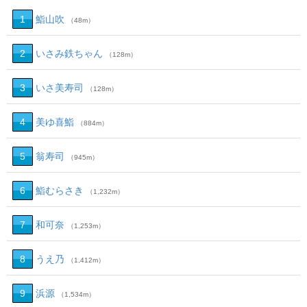
1
鮨山吹
（48m）
2
いさみ鉄ちゃん
（128m）
3
いさ美寿司
（128m）
4
美ゆ喜鮨
（884m）
5
翁寿司
（945m）
6
鮨むらさき
（1,232m）
7
和可奈
（1,253m）
8
うえ乃
（1,412m）
9
浜源
（1,534m）