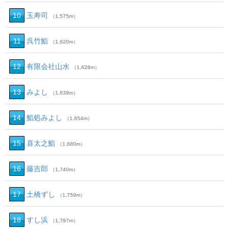
10
玉寿司
（1,575m）
11
呉竹鮨
（1,620m）
12
有限会社山水
（1,628m）
13
みよし
（1,639m）
14
鮨処みよし
（1,654m）
15
喜太之鮨
（1,680m）
16
藤吉郎
（1,740m）
17
土橋ずし
（1,759m）
18
すし浜
（1,797m）