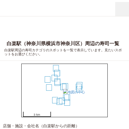
白楽駅（神奈川県横浜市神奈川区）周辺の寿司一覧
白楽駅周辺の寿司カテゴリのスポットを一覧で表示しています。見たいスポ
ットをお選びください。
20
13
14
8
19
5
4
11
1
2
3
9
15
12
6
7
18
10
16
17
3 km
店舗・施設・会社名（白楽駅からの距離）