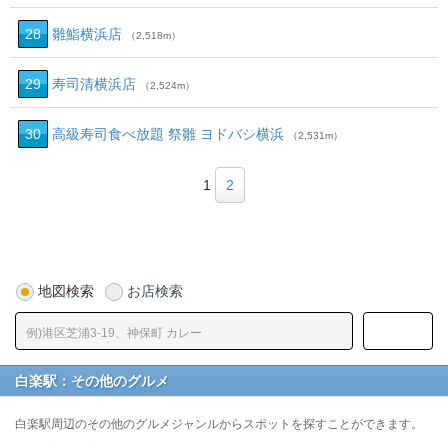
28
雛鮨横浜店
（2,518m）
29
寿司清横浜店
（2,524m）
30
高級寿司食べ放題 祭雛 ヨドバシ横浜
（2,531m）
1
2
地図検索
お店検索
白楽駅：その他のグルメ
白楽駅周辺のその他のグルメジャンルからスポットを探すことができます。