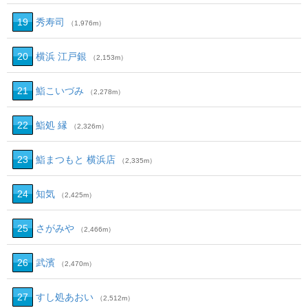
19
秀寿司
（1,976m）
20
横浜 江戸銀
（2,153m）
21
鮨こいづみ
（2,278m）
22
鮨処 縁
（2,326m）
23
鮨まつもと 横浜店
（2,335m）
24
知気
（2,425m）
25
さがみや
（2,466m）
26
武濱
（2,470m）
27
すし処あおい
（2,512m）