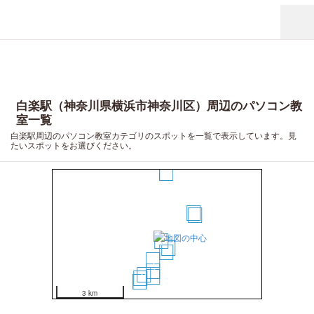
白楽駅（神奈川県横浜市神奈川区）周辺のパソコン教
室一覧
白楽駅周辺のパソコン教室カテゴリのスポットを一覧で表示しています。見
たいスポットをお選びください。
8
5
6
1
2
3
4
7
9
10
11
12
13
3 km