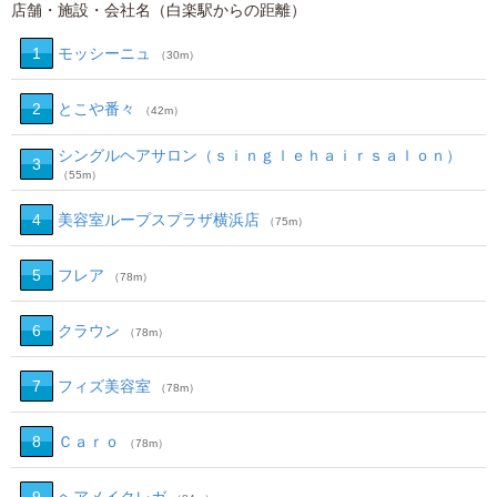
店舗・施設・会社名（白楽駅からの距離）
1
モッシーニュ
（30m）
2
とこや番々
（42m）
シングルヘアサロン（ｓｉｎｇｌｅｈａｉｒｓａｌｏｎ）
3
（55m）
4
美容室ループスプラザ横浜店
（75m）
5
フレア
（78m）
6
クラウン
（78m）
7
フィズ美容室
（78m）
8
Ｃａｒｏ
（78m）