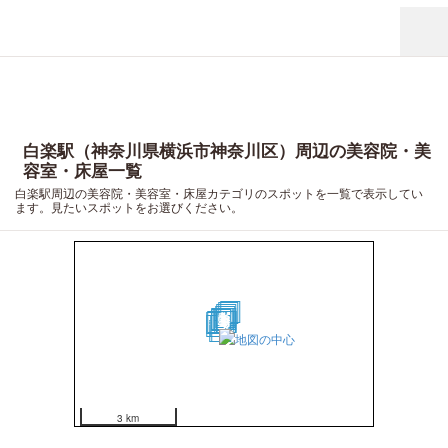
白楽駅（神奈川県横浜市神奈川区）周辺の美容院・美
容室・床屋一覧
白楽駅周辺の美容院・美容室・床屋カテゴリのスポットを一覧で表示してい
ます。見たいスポットをお選びください。
17
15
12
10
11
2
1
3
9
14
4
5
6
7
8
16
18
13
20
19
3 km