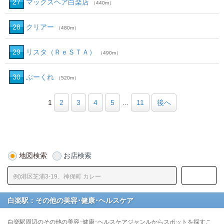
27
マックスヘア白楽店
（440m）
28
クリアー
（480m）
29
リスタ（ＲｅＳＴＡ）
（490m）
30
ぶーくれ
（520m）
1
2
3
4
5
…
11
後へ
地図検索
お店検索
白楽駅：その他の美容･健康･ヘルスケア
白楽駅周辺のその他の美容･健康･ヘルスケアジャンルからスポットを探すこ