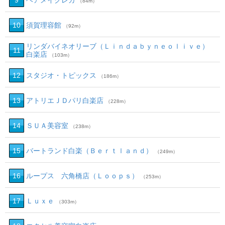
9
ヘアメイクレガ
（84m）
10
須賀理容館
（92m）
リンダバイネオリーブ（Ｌｉｎｄａｂｙｎｅｏｌｉｖｅ）
11
白楽店
（103m）
12
スタジオ・トピックス
（186m）
13
アトリエＪＤパリ白楽店
（228m）
14
ＳＵＡ美容室
（238m）
15
バートランド白楽（Ｂｅｒｔｌａｎｄ）
（249m）
16
ループス 六角橋店（Ｌｏｏｐｓ）
（253m）
17
Ｌｕｘｅ
（303m）