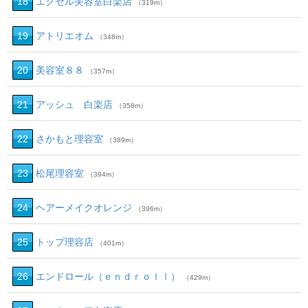
18
エクセル美容室白楽店
（319m）
19
アトリエオム
（348m）
20
美容室８８
（357m）
21
アッシュ 白楽店
（358m）
22
さかもと理容室
（389m）
23
松尾理容室
（394m）
24
ヘアーメイクオレンジ
（396m）
25
トップ理容店
（401m）
26
エンドロール（ｅｎｄｒｏｌｌ）
（429m）