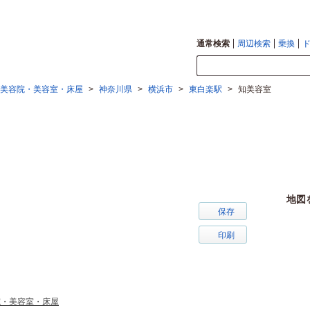
通常検索
周辺検索
乗換
美容院・美容室・床屋
>
神奈川県
>
横浜市
>
東白楽駅
>
知美容室
地図
保存
印刷
院・美容室・床屋