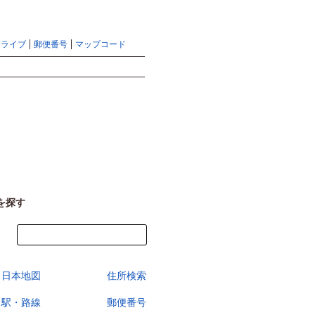
地図検索ならマピオントップ
ヘルプ
サイトマップ
ドライブ
郵便番号
マップコード
検索
を探す
今すぐ地図を見る
日本地図
住所検索
駅・路線
郵便番号