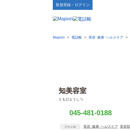
新規登録・ログイン
Mapion
>
電話帳
>
美容･健康･ヘルスケア
>
知美容室
ともびようしつ
045-481-0188
美容･健康･ヘルスケア
美容
ジャンル