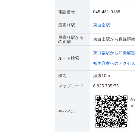
電話番号
045-481-0188
最寄り駅
東白楽駅
最寄り駅から
東白楽駅から直線距離
の距離
東白楽駅から知美容
ルート検索
知美容室へのアクセ
標高
海抜10m
マップコード
8 825 735*75
左
ォ
モバイル