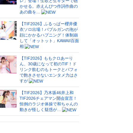
レ」登場！生歌と生ギターで聴
かせる。赤えんぴつ作詞作曲の
あの曲を…
【TIF2026】ふるっぱー櫻井優
衣ソロ出場！バブルガンの泡が
顔にかかるハプニング！体制崩
して「オットット」KAWAII百面
相
【TIF2026】ももクロあーり
ん、30歳になって初のTIF！ド
リンク飲むのもトークとパフォ
で飽きさせないエンタメ力はさ
すが
【TIF2026】乃木坂46井上和
TIF2026チェアマン開会宣言！
恒例のラジオ体操で和ちゃんの
動きが怪しく疑惑が…