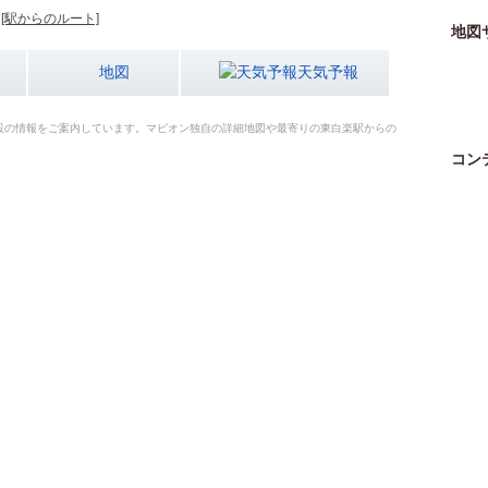
[駅からのルート]
地図
地図
天気予報
設の情報をご案内しています。マピオン独自の詳細地図や最寄りの東白楽駅からの
コン