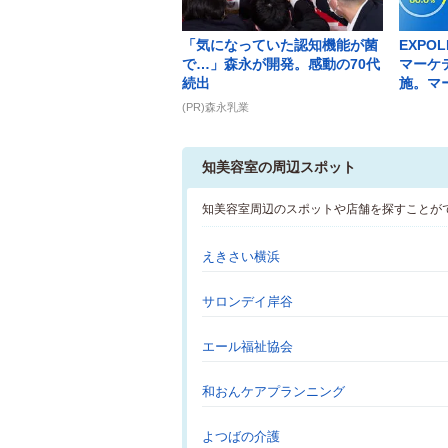
「気になっていた認知機能が菌
EXPO
で…」森永が開発。感動の70代
マーケ
続出
施。マー
(PR)森永乳業
知美容室の周辺スポット
知美容室周辺のスポットや店舗を探すことが
えきさい横浜
サロンデイ岸谷
エール福祉協会
和おんケアプランニング
よつばの介護