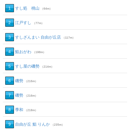
1
すし処 桃山
（64m）
2
江戸すし
（77m）
3
すしざんまい 自由が丘店
（117m）
4
鮨おがわ
（198m）
5
すし屋の磯勢
（214m）
6
磯勢
（216m）
7
磯勢
（216m）
8
季和
（218m）
9
自由が丘 鮨 りんか
（235m）