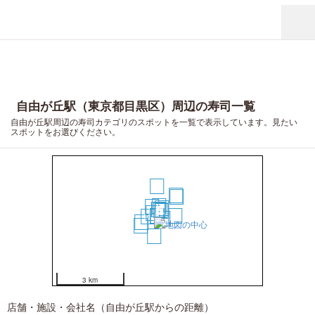
自由が丘駅（東京都目黒区）周辺の寿司一覧
自由が丘駅周辺の寿司カテゴリのスポットを一覧で表示しています。見たい
スポットをお選びください。
19
18
17
8
11
9
1
2
3
4
10
5
6
7
14
13
12
15
16
20
3 km
店舗・施設・会社名（自由が丘駅からの距離）