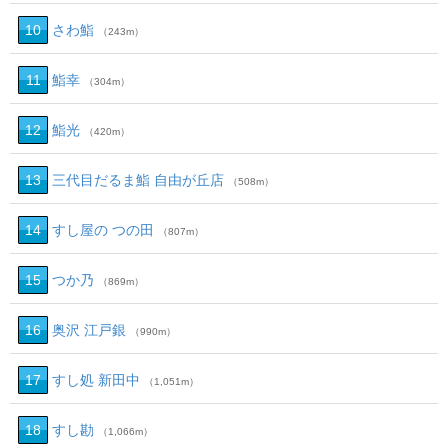
10
さわ鮨
（243m）
11
鮨幸
（304m）
12
鮨光
（420m）
13
三代目だるま鮨 自由が丘店
（508m）
14
すし屋の つの田
（807m）
15
つか乃
（869m）
16
奥沢 江戸銀
（990m）
17
すし処 新田中
（1,051m）
18
すし勘
（1,066m）