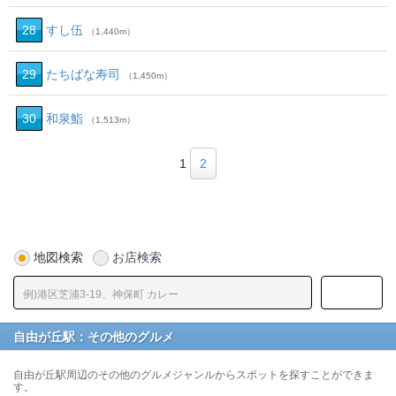
28
すし伍
（1,440m）
29
たちばな寿司
（1,450m）
30
和泉鮨
（1,513m）
1
2
地図検索
お店検索
自由が丘駅：その他のグルメ
自由が丘駅周辺のその他のグルメジャンルからスポットを探すことができま
す。