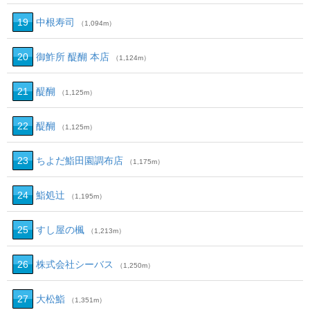
19
中根寿司
（1,094m）
20
御鮓所 醍醐 本店
（1,124m）
21
醍醐
（1,125m）
22
醍醐
（1,125m）
23
ちよだ鮨田園調布店
（1,175m）
24
鮨処辻
（1,195m）
25
すし屋の楓
（1,213m）
26
株式会社シーバス
（1,250m）
27
大松鮨
（1,351m）