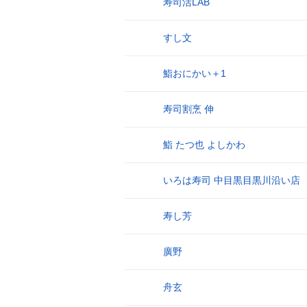
寿司活LAB
4
すし文
5
鮨おにかい＋1
6
寿司割烹 伸
7
鮨 たつ也 よしかわ
8
いろは寿司 中目黒目黒川沿い店
9
寿し芳
10
廣野
11
舟玄
12