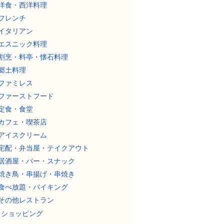
洋食・西洋料理
フレンチ
イタリアン
エスニック料理
割烹・料亭・懐石料理
郷土料理
ファミレス
ファーストフード
定食・食堂
カフェ・喫茶店
アイスクリーム
宅配・弁当屋・テイクアウト
居酒屋・バー・スナック
焼き鳥・串揚げ・串焼き
食べ放題・バイキング
その他レストラン
ショッピング