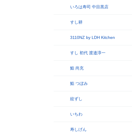
いろは寿司 中目黒店
13
すし耕
14
3110NZ by LDH Kitchen
15
すし 初代 渡邉淳一
16
鮨 尚充
17
鮨 つぼみ
18
紋ずし
19
いちわ
20
寿しげん
21