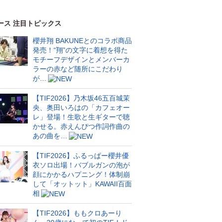
ース 注目トピックス
櫻井翔 BAKUNEとのコラボ商品
発売！“翔”の文字に着想を得た
モチーフデザインとメンバーカ
ラーの赤など随所にこだわり
が…
【TIF2026】乃木坂46五百城茉
央、奥田いろはの「カフェオー
レ」登場！生歌と生ギターで聴
かせる。赤えんぴつ作詞作曲の
あの曲を…
【TIF2026】ふるっぱー櫻井優
衣ソロ出場！バブルガンの泡が
顔にかかるハプニング！体制崩
して「オットット」KAWAII百面
相
【TIF2026】ももクロあーり