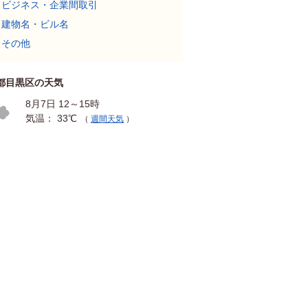
ビジネス・企業間取引
建物名・ビル名
その他
都目黒区の天気
8月7日 12～15時
気温： 33℃
（
週間天気
）