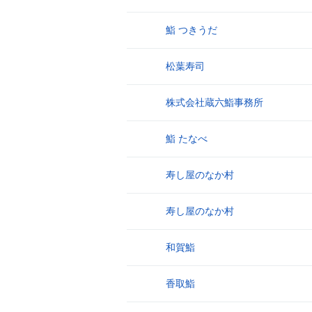
鮨 つきうだ
22
松葉寿司
23
株式会社蔵六鮨事務所
24
鮨 たなべ
25
寿し屋のなか村
26
寿し屋のなか村
27
和賀鮨
28
香取鮨
29