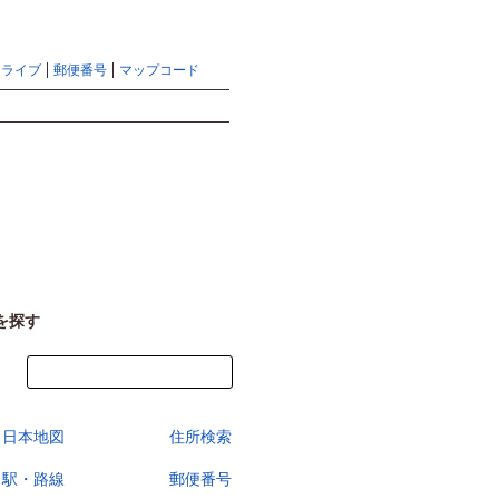
地図検索ならマピオントップ
ヘルプ
サイトマップ
ドライブ
郵便番号
マップコード
検索
を探す
今すぐ地図を見る
日本地図
住所検索
駅・路線
郵便番号