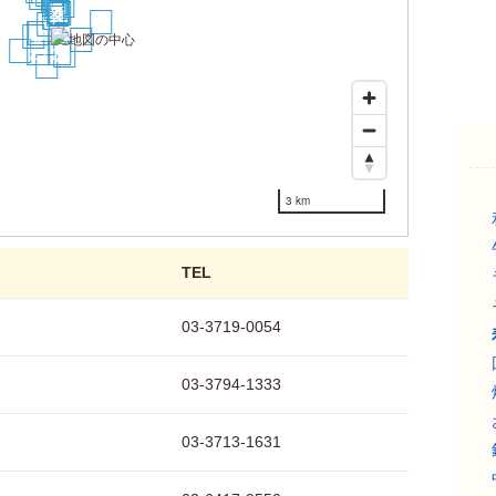
11
8
10
9
6
5
4
3
2
1
28
7
16
14
19
21
29
25
23
24
30
3 km
TEL
03-3719-0054
03-3794-1333
03-3713-1631