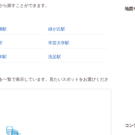
から探すことができます。
地図
橋駅
緑が丘駅
駅
学芸大学駅
学駅
洗足駅
を一覧で表示しています。見たいスポットをお選びくださ
コン
27
26
22
20
17
15
18
13
12