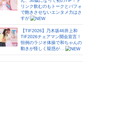
ん、30歳になって初のTIF！ド
リンク飲むのもトークとパフォ
で飽きさせないエンタメ力はさ
すが
【TIF2026】乃木坂46井上和
TIF2026チェアマン開会宣言！
恒例のラジオ体操で和ちゃんの
動きが怪しく疑惑が…