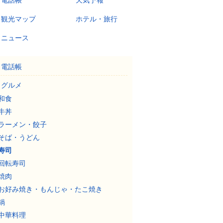
電話帳
天気予報
観光マップ
ホテル・旅行
ニュース
電話帳
グルメ
和食
牛丼
ラーメン・餃子
そば・うどん
寿司
回転寿司
焼肉
お好み焼き・もんじゃ・たこ焼き
鍋
中華料理