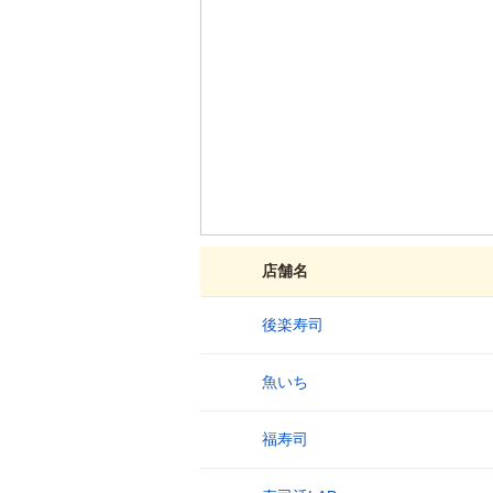
店舗名
後楽寿司
1
魚いち
2
福寿司
3