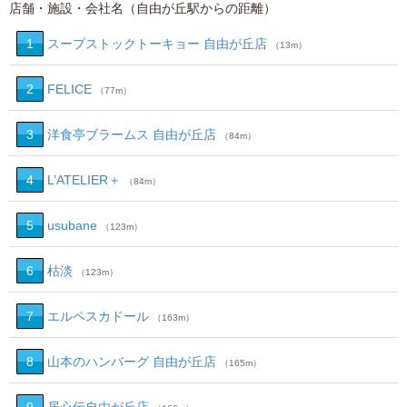
店舗・施設・会社名（自由が丘駅からの距離）
1
スープストックトーキョー 自由が丘店
（13m）
2
FELICE
（77m）
3
洋食亭ブラームス 自由が丘店
（84m）
4
L’ATELIER＋
（84m）
5
usubane
（123m）
6
枯淡
（123m）
7
エルペスカドール
（163m）
8
山本のハンバーグ 自由が丘店
（165m）