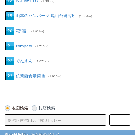
18
PALMETTO
（1,300m）
19
山本のハンバーグ 尾山台研究所
（1,364m）
20
花時計
（1,611m）
21
zampata
（1,715m）
22
でんえん
（1,871m）
23
仏蘭西食堂菊地
（1,920m）
地図検索
お店検索