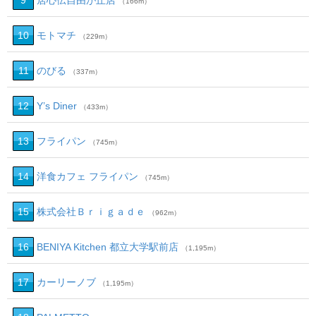
9
居心伝自由が丘店
（166m）
10
モトマチ
（229m）
11
のびる
（337m）
12
Y’s Diner
（433m）
13
フライパン
（745m）
14
洋食カフェ フライパン
（745m）
15
株式会社Ｂｒｉｇａｄｅ
（962m）
16
BENIYA Kitchen 都立大学駅前店
（1,195m）
17
カーリーノブ
（1,195m）