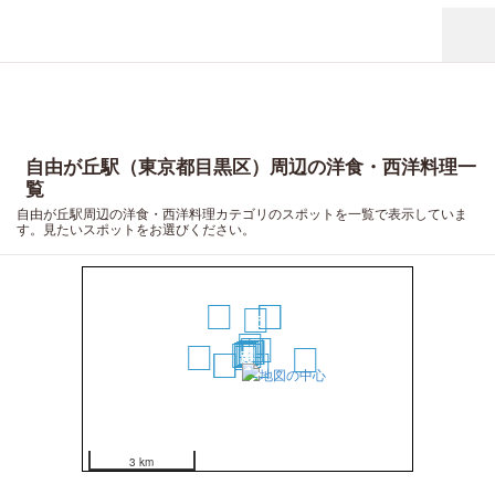
自由が丘駅（東京都目黒区）周辺の洋食・西洋料理一
覧
自由が丘駅周辺の洋食・西洋料理カテゴリのスポットを一覧で表示していま
す。見たいスポットをお選びください。
18
16
17
15
10
9
11
2
7
8
1
4
5
3
19
6
20
13
14
12
3 km