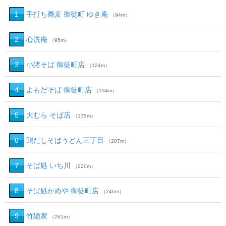
1
手打ち蕎麦 御徒町 ゆき庵
（94m）
2
心洗庵
（95m）
3
小諸そば 御徒町店
（124m）
4
よもだそば 御徒町店
（134m）
5
大むら そば店
（135m）
6
鶏だしそばうどん三丁目
（207m）
7
そば処 いち川
（220m）
8
そば処かめや 御徒町店
（246m）
9
竹廼家
（261m）