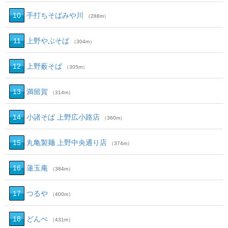
10
手打ちそばみや川
（288m）
11
上野やぶそば
（304m）
12
上野薮そば
（305m）
13
満留賀
（314m）
14
小諸そば 上野広小路店
（360m）
15
丸亀製麺 上野中央通り店
（374m）
16
蓮玉庵
（384m）
17
つるや
（400m）
18
どんべ
（431m）