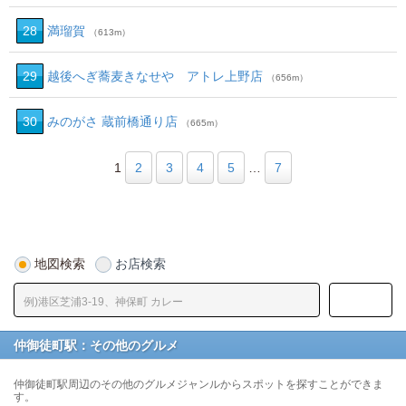
28
満瑠賀
（613m）
29
越後へぎ蕎麦きなせや アトレ上野店
（656m）
30
みのがさ 蔵前橋通り店
（665m）
1
2
3
4
5
…
7
地図検索
お店検索
仲御徒町駅：その他のグルメ
仲御徒町駅周辺のその他のグルメジャンルからスポットを探すことができま
す。