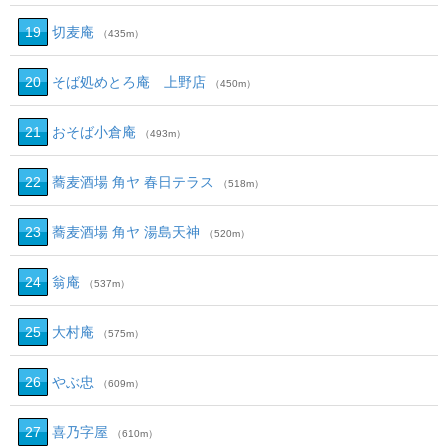
19
切麦庵
（435m）
20
そば処めとろ庵 上野店
（450m）
21
おそば小倉庵
（493m）
22
蕎麦酒場 角ヤ 春日テラス
（518m）
23
蕎麦酒場 角ヤ 湯島天神
（520m）
24
翁庵
（537m）
25
大村庵
（575m）
26
やぶ忠
（609m）
27
喜乃字屋
（610m）