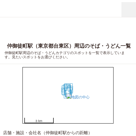
仲御徒町駅（東京都台東区）周辺のそば・うどん一覧
仲御徒町駅周辺のそば・うどんカテゴリのスポットを一覧で表示していま
す。見たいスポットをお選びください。
19
20
17
15
11
12
16
7
9
2
5
14
4
10
1
3
6
8
13
18
3 km
店舗・施設・会社名（仲御徒町駅からの距離）