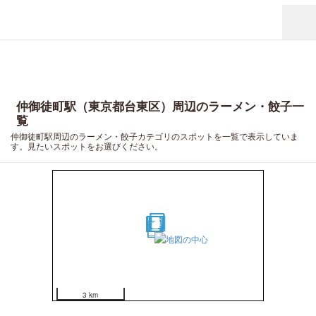
仲御徒町駅（東京都台東区）周辺のラーメン・餃子一
覧
仲御徒町駅周辺のラーメン・餃子カテゴリのスポットを一覧で表示していま
す。見たいスポットをお選びください。
15
10
8
13
14
11
6
3
2
12
16
7
4
5
1
9
17
18
19
20
3 km