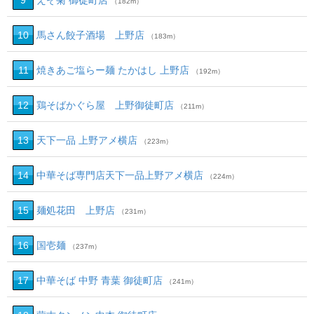
9
えぞ菊 御徒町店
（182m）
10
馬さん餃子酒場 上野店
（183m）
11
焼きあご塩らー麺 たかはし 上野店
（192m）
12
鶏そばかぐら屋 上野御徒町店
（211m）
13
天下一品 上野アメ横店
（223m）
14
中華そば専門店天下一品上野アメ横店
（224m）
15
麺処花田 上野店
（231m）
16
国壱麺
（237m）
17
中華そば 中野 青葉 御徒町店
（241m）