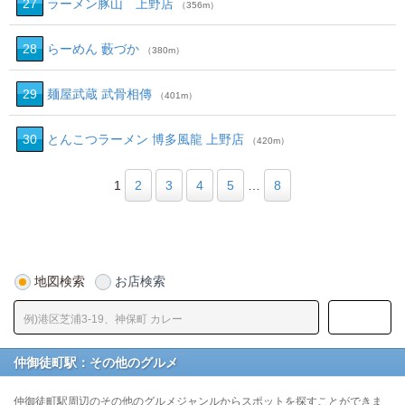
27
ラーメン豚山 上野店
（356m）
28
らーめん 藪づか
（380m）
29
麺屋武蔵 武骨相傳
（401m）
30
とんこつラーメン 博多風龍 上野店
（420m）
1
2
3
4
5
…
8
地図検索
お店検索
仲御徒町駅：その他のグルメ
仲御徒町駅周辺のその他のグルメジャンルからスポットを探すことができま