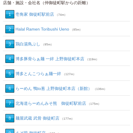
店舗・施設・会社名（仲御徒町駅からの距離）
1
壱角家 御徒町駅前店
（74m）
2
Halal Ramen Toribushi Ueno
（85m）
3
鶏白湯鳥ぶし
（95m）
4
博多豚骨らぁ麺 一絆 上野御徒町本店
（119m）
5
博多とんこつらぁ麺一絆
（127m）
6
らーめん 鴨to葱 上野御徒町本店（新館）
（136m）
7
北海道らーめんみそ熊 御徒町駅前店
（175m）
8
麺屋武蔵 武骨 御徒町店
（177m）