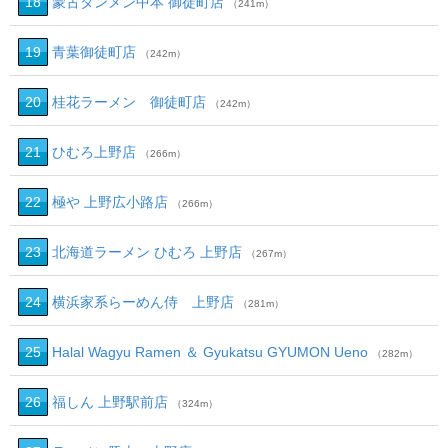
18
蒙古タンメン中本 御徒町店
（241m）
19
青葉御徒町店
（242m）
20
桂花ラーメン 御徒町店
（242m）
21
ひむろ上野店
（266m）
22
極や 上野広小路店
（266m）
23
北海道ラーメン ひむろ 上野店
（267m）
24
横浜家系らーめん侍 上野店
（281m）
25
Halal Wagyu Ramen ＆ Gyukatsu GYUMON Ueno
（282m）
26
福しん 上野駅前店
（324m）