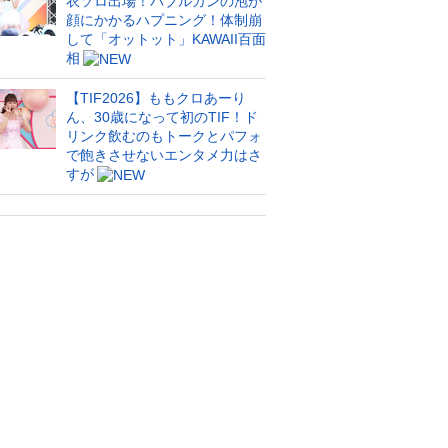
衣ソロ出場！バブルガンの泡が
顔にかかるハプニング！体制崩
して「オットット」KAWAII百面
相
【TIF2026】ももクロあーり
ん、30歳になって初のTIF！ド
リンク飲むのもトークとパフォ
で飽きさせないエンタメ力はさ
すが