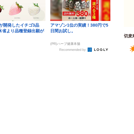
Aが開発したイチゴ3品
アマゾン1位の実績！380円で5
水省より品種登録出願が
日間お試し。
切麦
(PR)ハーブ健康本舗
Recommended by