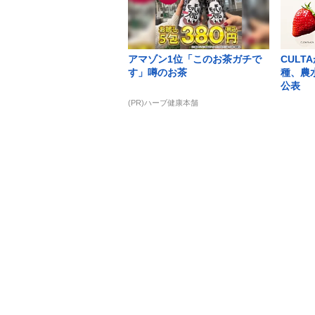
アマゾン1位「このお茶ガチで
CULT
す」噂のお茶
種、農
公表
(PR)ハーブ健康本舗