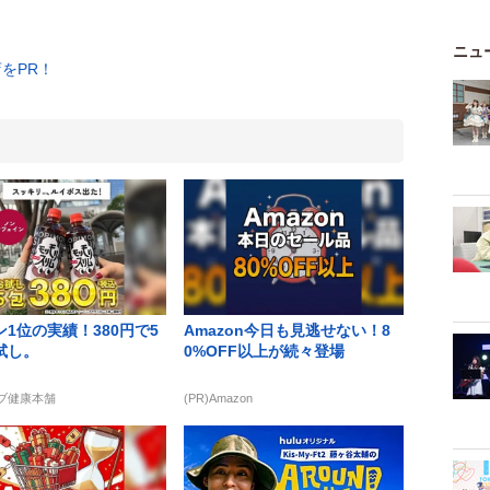
ニュ
1位の実績！380円で5
Amazon今日も見逃せない！8
試し。
0%OFF以上が続々登場
ーブ健康本舗
(PR)Amazon