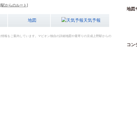
[駅からのルート]
地図
地図
天気予報
の情報をご案内しています。マピオン独自の詳細地図や最寄りの京成上野駅からの
コン