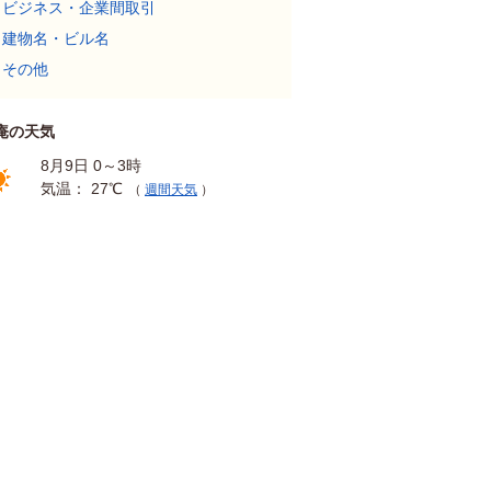
ビジネス・企業間取引
建物名・ビル名
その他
庵の天気
8月9日 0～3時
気温： 27℃
（
週間天気
）