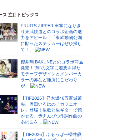
ース 注目トピックス
FRUITS ZIPPER 車掌になりき
り東武鉄道とのコラボ企画の魅
力をアピール！「東武動物公園
に貼ったステッカーはぜひ探し
て！」
櫻井翔 BAKUNEとのコラボ商品
発売！“翔”の文字に着想を得た
モチーフデザインとメンバーカ
ラーの赤など随所にこだわり
が…
【TIF2026】乃木坂46五百城茉
央、奥田いろはの「カフェオー
レ」登場！生歌と生ギターで聴
かせる。赤えんぴつ作詞作曲の
あの曲を…
【TIF2026】ふるっぱー櫻井優