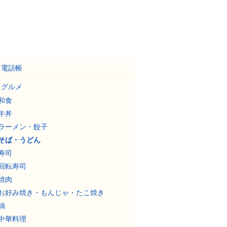
電話帳
グルメ
和食
牛丼
ラーメン・餃子
そば・うどん
寿司
回転寿司
焼肉
お好み焼き・もんじゃ・たこ焼き
鍋
中華料理