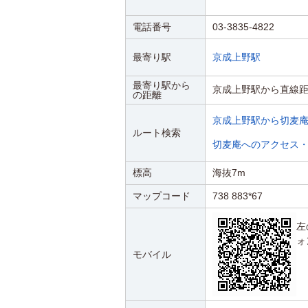
電話番号
03-3835-4822
最寄り駅
京成上野駅
最寄り駅から
京成上野駅から直線距
の距離
京成上野駅から切麦
ルート検索
切麦庵へのアクセス
標高
海抜7m
マップコード
738 883*67
左
ォ
モバイル