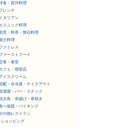
洋食・西洋料理
フレンチ
イタリアン
エスニック料理
割烹・料亭・懐石料理
郷土料理
ファミレス
ファーストフード
定食・食堂
カフェ・喫茶店
アイスクリーム
宅配・弁当屋・テイクアウト
居酒屋・バー・スナック
焼き鳥・串揚げ・串焼き
食べ放題・バイキング
その他レストラン
ショッピング