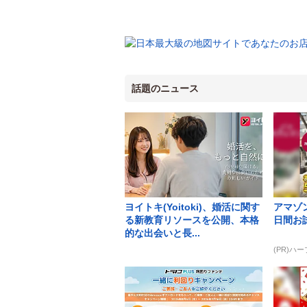
話題のニュース
ヨイトキ(Yoitoki)、婚活に関す
アマゾン
る新教育リソースを公開、本格
日間お
的な出会いと長...
(PR)ハ