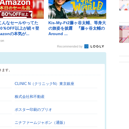
こんなセールやってた
Kis-My-Ft2藤ヶ谷太輔、等身大
80％OFF以上が続々登
の旅姿を披露 『藤ヶ谷太輔の
azonの本気が...
Around ...
zon
Recommended by
きます。
CLINIC N（クリニックN）東京銀座
株式会社和不動産
ポスター印刷のプリオ
ニナファームジャポン（通販）