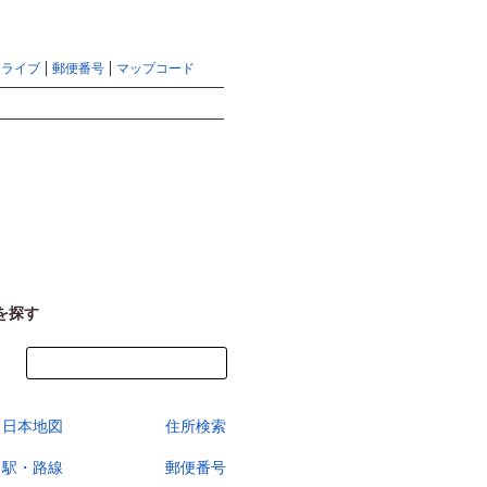
地図検索ならマピオントップ
ヘルプ
サイトマップ
ドライブ
郵便番号
マップコード
検索
を探す
今すぐ地図を見る
日本地図
住所検索
駅・路線
郵便番号