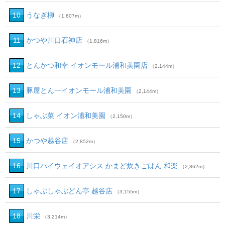
10
うなぎ柳
（1,607m）
11
かつや川口石神店
（1,816m）
12
とんかつ和幸 イオンモール浦和美園店
（2,144m）
13
豚屋とん一イオンモール浦和美園
（2,144m）
14
しゃぶ菜 イオン浦和美園
（2,150m）
15
かつや越谷店
（2,852m）
16
川口ハイウェイオアシス かまど炊きごはん 和楽
（2,862m）
17
しゃぶしゃぶどん亭 越谷店
（3,155m）
18
川栄
（3,214m）