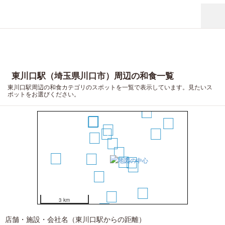
東川口駅（埼玉県川口市）周辺の和食一覧
東川口駅周辺の和食カテゴリのスポットを一覧で表示しています。見たいス
ポットをお選びください。
17
14
12
13
1
6
5
15
7
3
2
19
9
4
8
10
11
18
16
3 km
20
店舗・施設・会社名（東川口駅からの距離）