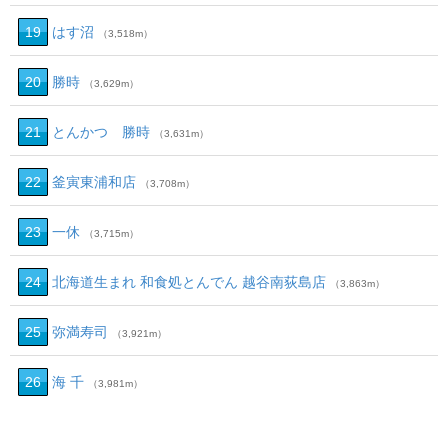
19
はす沼
（3,518m）
20
勝時
（3,629m）
21
とんかつ 勝時
（3,631m）
22
釜寅東浦和店
（3,708m）
23
一休
（3,715m）
24
北海道生まれ 和食処とんでん 越谷南荻島店
（3,863m）
25
弥満寿司
（3,921m）
26
海 千
（3,981m）