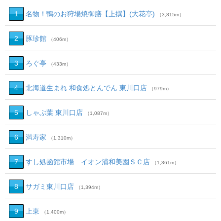
1
名物！鴨のお狩場焼御膳【上撰】(大花亭)
（3,815m）
2
豚珍館
（406m）
3
ろぐ亭
（433m）
4
北海道生まれ 和食処とんでん 東川口店
（979m）
5
しゃぶ葉 東川口店
（1,087m）
6
満寿家
（1,310m）
7
すし処函館市場 イオン浦和美園ＳＣ店
（1,361m）
8
サガミ東川口店
（1,394m）
9
上東
（1,400m）