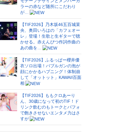
モチーフデザインとメンバーカ
ラーの赤など随所にこだわり
が…
【TIF2026】乃木坂46五百城茉
央、奥田いろはの「カフェオー
レ」登場！生歌と生ギターで聴
かせる。赤えんぴつ作詞作曲の
あの曲を…
【TIF2026】ふるっぱー櫻井優
衣ソロ出場！バブルガンの泡が
顔にかかるハプニング！体制崩
して「オットット」KAWAII百面
相
【TIF2026】ももクロあーり
ん、30歳になって初のTIF！ド
リンク飲むのもトークとパフォ
で飽きさせないエンタメ力はさ
すが