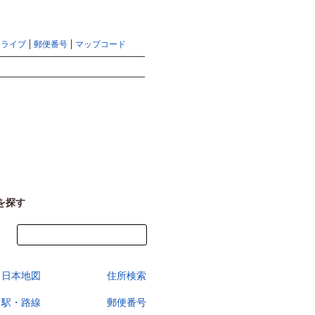
地図検索ならマピオントップ
ヘルプ
サイトマップ
ドライブ
郵便番号
マップコード
検索
を探す
今すぐ地図を見る
日本地図
住所検索
駅・路線
郵便番号