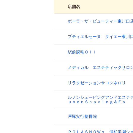
店舗名
ポーラ・ザ・ビューティー東川口
1
プティエルセーヌ ダイエー東川
2
駅前脱毛Ｏｌｉ
3
メディカル エステティックサロ
4
リラクゼーションサロンネロリ
5
ルノンシェービングアンドエステ
6
ｕｎｏｎＳｈａｖｉｎｇ＆Ｅｓ
戸塚安行整骨院
7
ＰＯＬＡＳＮＯＷｓ 浦和美園シ
8