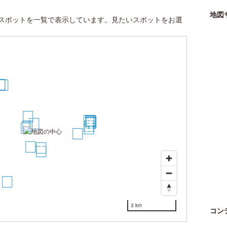
地図
スポットを一覧で表示しています。見たいスポットをお選
0
9
8
2
13
17
20
21
19
18
4
1
16
3
14
12
5
6
7
15
3 km
コン