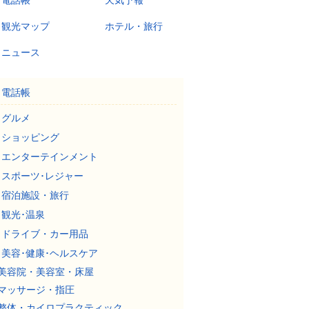
電話帳
天気予報
観光マップ
ホテル・旅行
ニュース
電話帳
グルメ
ショッピング
エンターテインメント
スポーツ･レジャー
宿泊施設・旅行
観光･温泉
ドライブ・カー用品
美容･健康･ヘルスケア
美容院・美容室・床屋
マッサージ・指圧
整体・カイロプラクティック