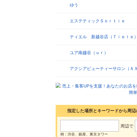
ゆう
17
エステティックＳｏｒｔｉｅ
18
ティエル 新越谷店（Ｔｉｅｌｅ
19
ユア南越谷（ｕｒ）
20
アクシアビューティーサロン（Ａ
21
指定した場所とキーワードから周辺
周辺で
例：渋谷、銀座、東京タワー