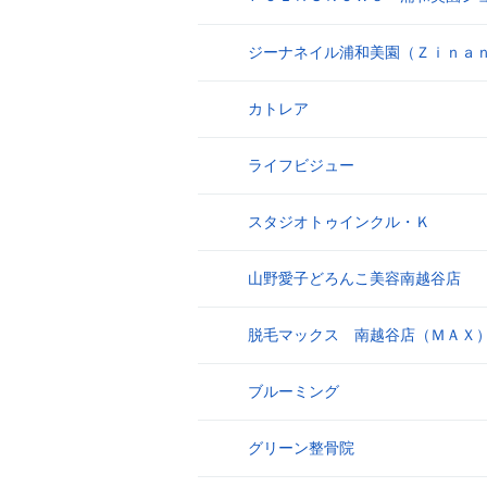
ジーナネイル浦和美園（Ｚｉｎａ
9
カトレア
10
ライフビジュー
11
スタジオトゥインクル・Ｋ
12
山野愛子どろんこ美容南越谷店
13
脱毛マックス 南越谷店（ＭＡＸ
14
ブルーミング
15
グリーン整骨院
16