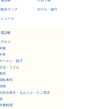
電話帳
天気予報
観光マップ
ホテル・旅行
ニュース
電話帳
グルメ
和食
牛丼
ラーメン・餃子
そば・うどん
寿司
回転寿司
焼肉
お好み焼き・もんじゃ・たこ焼き
鍋
中華料理