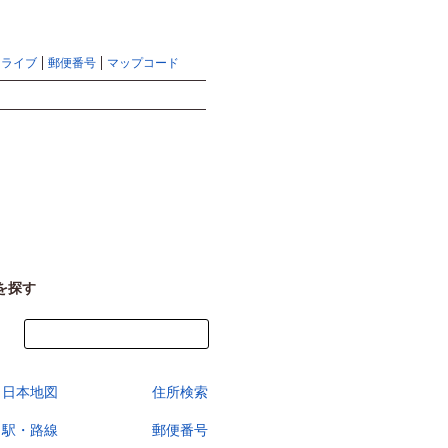
地図検索ならマピオントップ
ヘルプ
サイトマップ
ドライブ
郵便番号
マップコード
検索
を探す
今すぐ地図を見る
日本地図
住所検索
駅・路線
郵便番号