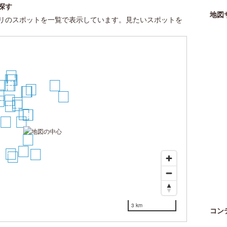
探す
地図
リのスポットを一覧で表示しています。見たいスポットを
30
27
26
25
24
22
21
29
15
13
12
14
0
28
10
7
8
6
9
4
2
3
7
1
5
11
18
16
19
3 km
コン