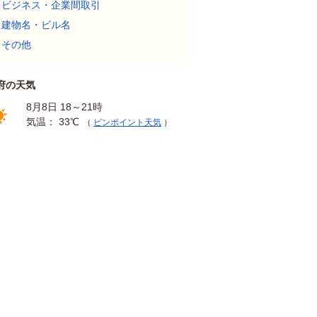
ビジネス・企業間取引
建物名・ビル名
その他
府の天気
8月8日 18～21時
気温： 33℃
（
ピンポイント天気
）