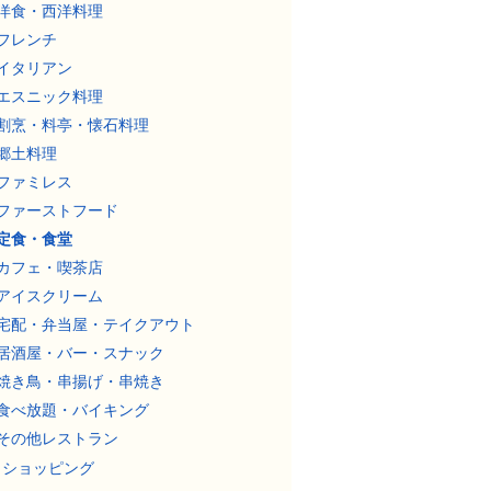
洋食・西洋料理
フレンチ
イタリアン
エスニック料理
割烹・料亭・懐石料理
郷土料理
ファミレス
ファーストフード
定食・食堂
カフェ・喫茶店
アイスクリーム
宅配・弁当屋・テイクアウト
居酒屋・バー・スナック
焼き鳥・串揚げ・串焼き
食べ放題・バイキング
その他レストラン
ショッピング