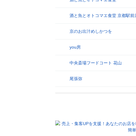
酒と魚とオトコマエ食堂 京都駅前
26
京のお出汁めしかつを
27
you房
28
中央斎場フードコート 花山
29
尾張弥
30