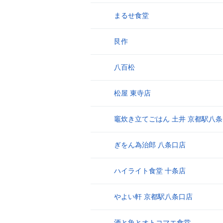
まるせ食堂
17
艮作
18
八百松
19
松屋 東寺店
20
竈炊き立てごはん 土井 京都駅八
21
ぎをん為治郎 八条口店
22
ハイライト食堂 十条店
23
やよい軒 京都駅八条口店
24
酒と魚とオトコマエ食堂
25