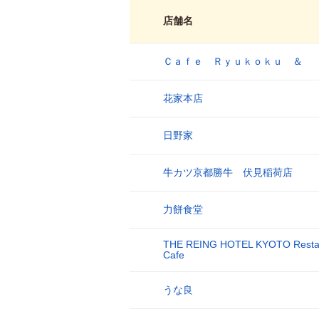
店舗名
Ｃａｆｅ Ｒｙｕｋｏｋｕ ＆
1
花家本店
2
日野家
3
牛カツ京都勝牛 伏見稲荷店
4
力餅食堂
5
THE REING HOTEL KYOTO Resta
6
Cafe
うな良
7