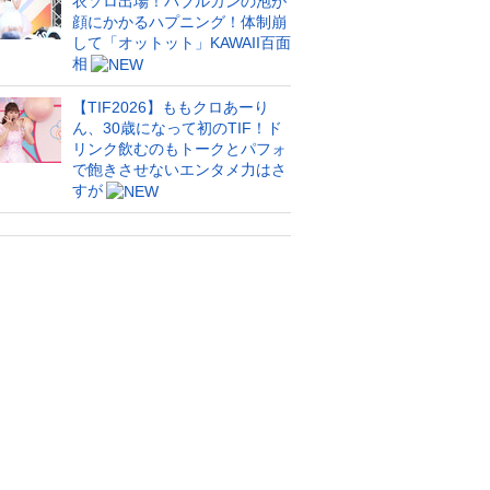
衣ソロ出場！バブルガンの泡が
顔にかかるハプニング！体制崩
して「オットット」KAWAII百面
相
【TIF2026】ももクロあーり
ん、30歳になって初のTIF！ド
リンク飲むのもトークとパフォ
で飽きさせないエンタメ力はさ
すが