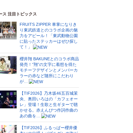
ース 注目トピックス
FRUITS ZIPPER 車掌になりき
り東武鉄道とのコラボ企画の魅
力をアピール！「東武動物公園
に貼ったステッカーはぜひ探し
て！」
櫻井翔 BAKUNEとのコラボ商品
発売！“翔”の文字に着想を得た
モチーフデザインとメンバーカ
ラーの赤など随所にこだわり
が…
【TIF2026】乃木坂46五百城茉
央、奥田いろはの「カフェオー
レ」登場！生歌と生ギターで聴
かせる。赤えんぴつ作詞作曲の
あの曲を…
【TIF2026】ふるっぱー櫻井優