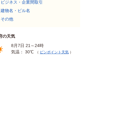
ビジネス・企業間取引
建物名・ビル名
その他
府の天気
8月7日 21～24時
気温： 30℃
（
ピンポイント天気
）