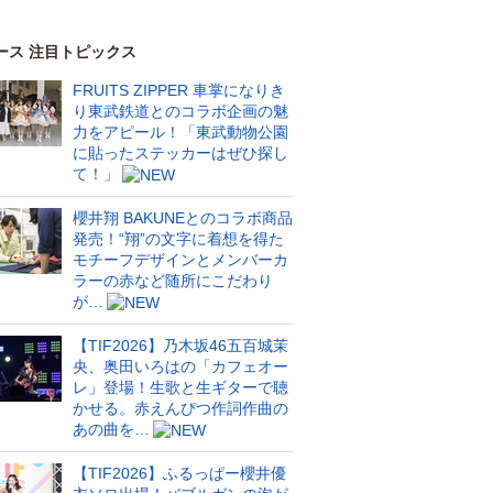
ース 注目トピックス
FRUITS ZIPPER 車掌になりき
り東武鉄道とのコラボ企画の魅
力をアピール！「東武動物公園
に貼ったステッカーはぜひ探し
て！」
櫻井翔 BAKUNEとのコラボ商品
発売！“翔”の文字に着想を得た
モチーフデザインとメンバーカ
ラーの赤など随所にこだわり
が…
【TIF2026】乃木坂46五百城茉
央、奥田いろはの「カフェオー
レ」登場！生歌と生ギターで聴
かせる。赤えんぴつ作詞作曲の
あの曲を…
【TIF2026】ふるっぱー櫻井優