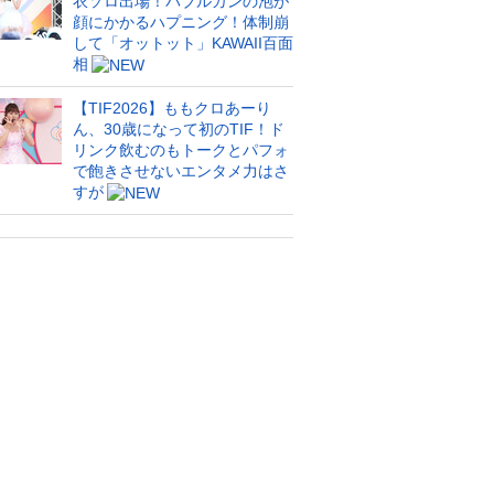
衣ソロ出場！バブルガンの泡が
顔にかかるハプニング！体制崩
して「オットット」KAWAII百面
相
【TIF2026】ももクロあーり
ん、30歳になって初のTIF！ド
リンク飲むのもトークとパフォ
で飽きさせないエンタメ力はさ
すが