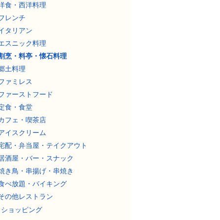
洋食・西洋料理
フレンチ
イタリアン
エスニック料理
割烹・料亭・懐石料理
郷土料理
ファミレス
ファーストフード
定食・食堂
カフェ・喫茶店
アイスクリーム
宅配・弁当屋・テイクアウト
居酒屋・バー・スナック
焼き鳥・串揚げ・串焼き
食べ放題・バイキング
その他レストラン
ショッピング