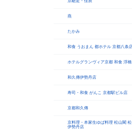
京馳走・佳辰
8
燕
9
たかみ
10
和食 うおまん 都ホテル 京都八条
11
ホテルグランヴィア京都 和食 浮橋
12
和久傳伊勢丹店
13
寿司・和食 がんこ 京都駅ビル店
14
京都和久傳
15
京料理・本家生ゆば料理 松山閣 松
16
伊勢丹店