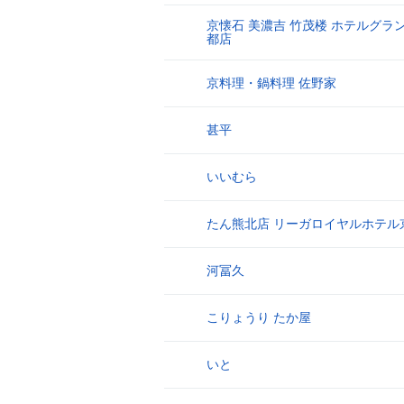
京懐石 美濃吉 竹茂楼 ホテルグラ
17
都店
京料理・鍋料理 佐野家
18
甚平
19
いいむら
20
たん熊北店 リーガロイヤルホテル
21
河冨久
22
こりょうり たか屋
23
いと
24