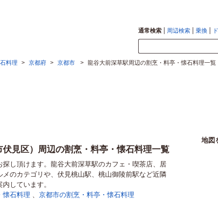
通常検索
周辺検索
乗換
石料理
>
京都府
>
京都市
>
龍谷大前深草駅周辺の割烹・料亭・懐石料理一覧
地図
市伏見区）周辺の割烹・料亭・懐石料理一覧
お探し頂けます。龍谷大前深草駅のカフェ・喫茶店、居
ルメのカテゴリや、伏見桃山駅、桃山御陵前駅など近隣
案内しています。
・懐石料理
、
京都市の割烹・料亭・懐石料理