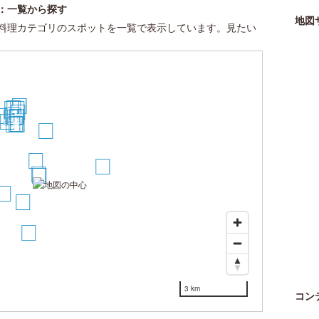
：一覧から探す
地図
料理カテゴリのスポットを一覧で表示しています。見たい
25
26
24
23
20
18
17
1
12
13
16
15
14
11
9
10
7
8
6
3
22
1
2
5
4
19
3 km
コン