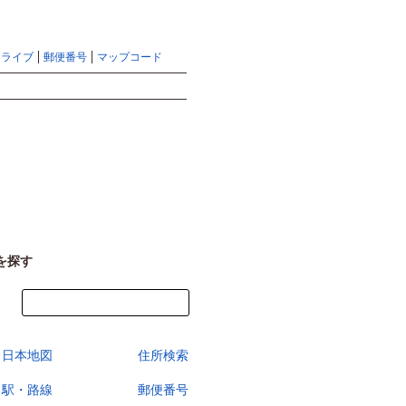
地図検索ならマピオントップ
ヘルプ
サイトマップ
ドライブ
郵便番号
マップコード
検索
を探す
今すぐ地図を見る
日本地図
住所検索
駅・路線
郵便番号