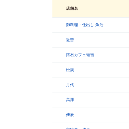
店舗名
御料理・仕出し 魚治
1
近善
2
懐石カフェ蛙吉
3
松廣
4
月代
5
高澤
6
佳辰
7