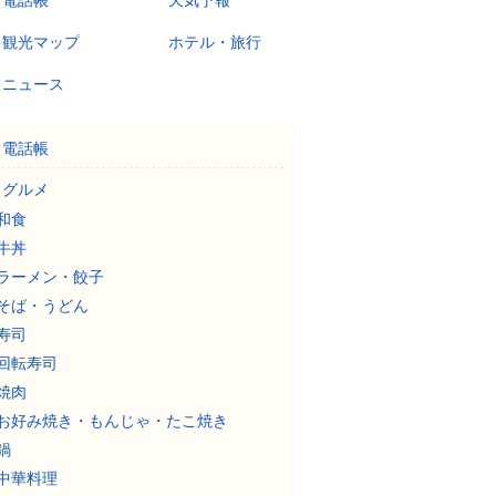
電話帳
天気予報
観光マップ
ホテル・旅行
ニュース
電話帳
グルメ
和食
牛丼
ラーメン・餃子
そば・うどん
寿司
回転寿司
焼肉
お好み焼き・もんじゃ・たこ焼き
鍋
中華料理