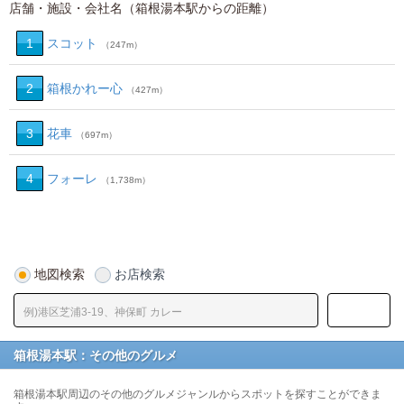
店舗・施設・会社名（箱根湯本駅からの距離）
1
スコット
（247m）
2
箱根かれー心
（427m）
3
花車
（697m）
4
フォーレ
（1,738m）
地図検索
お店検索
箱根湯本駅：その他のグルメ
箱根湯本駅周辺のその他のグルメジャンルからスポットを探すことができま