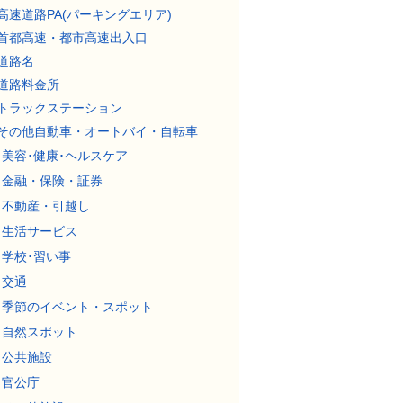
高速道路PA(パーキングエリア)
首都高速・都市高速出入口
道路名
道路料金所
トラックステーション
その他自動車・オートバイ・自転車
美容･健康･ヘルスケア
金融・保険・証券
不動産・引越し
生活サービス
学校･習い事
交通
季節のイベント・スポット
自然スポット
公共施設
官公庁