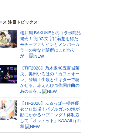
ース 注目トピックス
櫻井翔 BAKUNEとのコラボ商品
発売！“翔”の文字に着想を得た
モチーフデザインとメンバーカ
ラーの赤など随所にこだわり
が…
【TIF2026】乃木坂46五百城茉
央、奥田いろはの「カフェオー
レ」登場！生歌と生ギターで聴
かせる。赤えんぴつ作詞作曲の
あの曲を…
【TIF2026】ふるっぱー櫻井優
衣ソロ出場！バブルガンの泡が
顔にかかるハプニング！体制崩
して「オットット」KAWAII百面
相