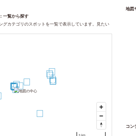
地図
：一覧から探す
ングカテゴリのスポットを一覧で表示しています。見たい
19
6
7
18
9
8
5
1
2
15
14
10
11
13
12
3
4
6
17
コン
3 km