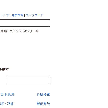
地図検索ならマピオントップ
ヘルプ
サイトマップ
ドライブ
郵便番号
マップコード
検索
駐車場・コインパーキング一覧
を探す
今すぐ地図を見る
日本地図
住所検索
駅・路線
郵便番号