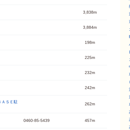
3,838m
3,884m
198m
225m
232m
242m
ＢＡＳＥ駐
262m
0460-85-5439
457m