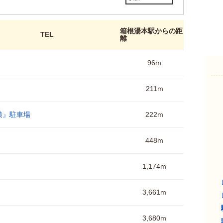
箱根湯本駅からの距
TEL
離
96m
211m
横』駐車場
222m
448m
1,174m
3,661m
3,680m