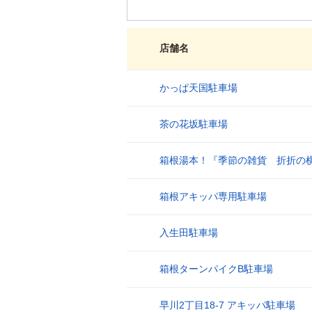
店舗名
かっぱ天国駐車場
1
茶の花坂駐車場
2
箱根湯本！『季節の雑貨 折折の
3
箱根アキッパ専用駐車場
4
入生田駐車場
5
箱根ターンパイクB駐車場
6
早川2丁目18-7 アキッパ駐車場
7