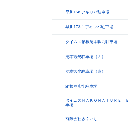
早川158 アキッパ駐車場
8
早川173-1 アキッパ駐車場
9
タイムズ箱根湯本駅前駐車場
10
湯本観光駐車場（西）
11
湯本観光駐車場（東）
12
箱根商店街駐車場
13
タイムズＨＡＫＯＮＡＴＵＲＥ 
14
車場
有限会社きくいち
15