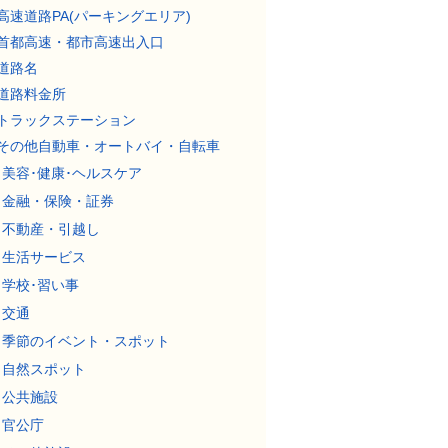
高速道路PA(パーキングエリア)
首都高速・都市高速出入口
道路名
道路料金所
トラックステーション
その他自動車・オートバイ・自転車
美容･健康･ヘルスケア
金融・保険・証券
不動産・引越し
生活サービス
学校･習い事
交通
季節のイベント・スポット
自然スポット
公共施設
官公庁