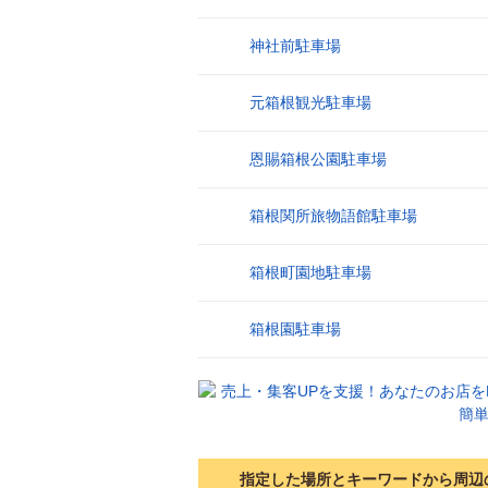
神社前駐車場
8
元箱根観光駐車場
9
恩賜箱根公園駐車場
10
箱根関所旅物語館駐車場
11
箱根町園地駐車場
12
箱根園駐車場
13
指定した場所とキーワードから周辺