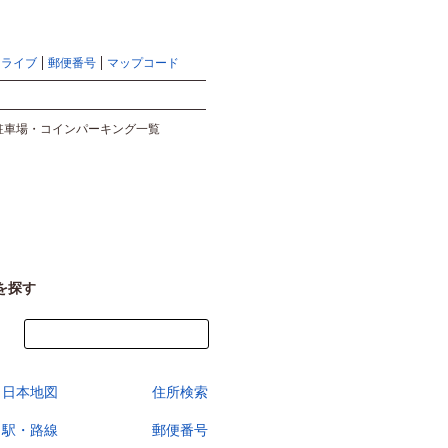
地図検索ならマピオントップ
ヘルプ
サイトマップ
ドライブ
郵便番号
マップコード
検索
駐車場・コインパーキング一覧
を探す
今すぐ地図を見る
日本地図
住所検索
駅・路線
郵便番号