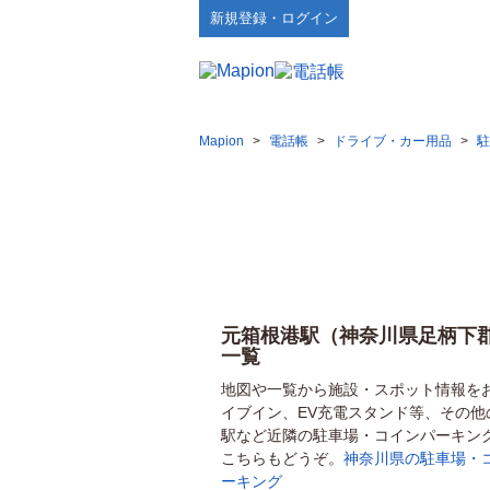
新規登録・ログイン
Mapion
>
電話帳
>
ドライブ・カー用品
>
駐
元箱根港駅（神奈川県足柄下
一覧
地図や一覧から施設・スポット情報を
イブイン、EV充電スタンド等、その
駅など近隣の駐車場・コインパーキン
こちらもどうぞ。
神奈川県の駐車場・
ーキング