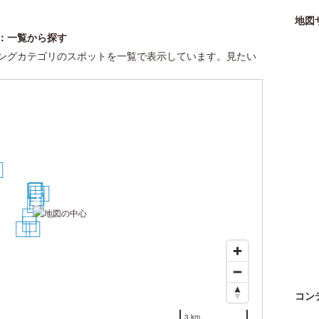
地図
：一覧から探す
ングカテゴリのスポットを一覧で表示しています。見たい
3
9
8
7
4
6
3
2
5
10
11
12
1
コン
3 km