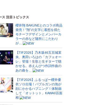
ース 注目トピックス
櫻井翔 BAKUNEとのコラボ商品
発売！“翔”の文字に着想を得た
モチーフデザインとメンバーカ
ラーの赤など随所にこだわり
が…
【TIF2026】乃木坂46五百城茉
央、奥田いろはの「カフェオー
レ」登場！生歌と生ギターで聴
かせる。赤えんぴつ作詞作曲の
あの曲を…
【TIF2026】ふるっぱー櫻井優
衣ソロ出場！バブルガンの泡が
顔にかかるハプニング！体制崩
して「オットット」KAWAII百面
相