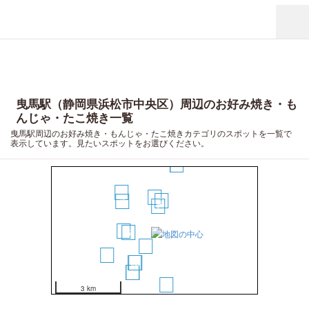
曳馬駅（静岡県浜松市中央区）周辺のお好み焼き・も
んじゃ・たこ焼き一覧
曳馬駅周辺のお好み焼き・もんじゃ・たこ焼きカテゴリのスポットを一覧で
表示しています。見たいスポットをお選びください。
14
15
8
3
2
7
1
6
5
4
13
10
9
11
12
16
3 km