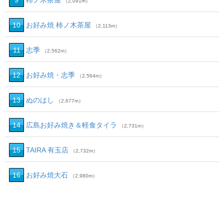
9
柿ノ木茶屋
（2,091m）
10
お好み焼 柿ノ木茶屋
（2,113m）
11
志季
（2,562m）
12
お好み焼・志季
（2,564m）
13
ぬのはし
（2,677m）
14
広島お好み焼き＆軽食タイラ
（2,731m）
15
TAIRA 有玉店
（2,732m）
16
お好み焼大石
（2,980m）