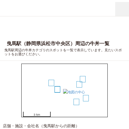
曳馬駅（静岡県浜松市中央区）周辺の牛丼一覧
曳馬駅周辺の牛丼カテゴリのスポットを一覧で表示しています。見たいスポ
ットをお選びください。
5
3
4
1
2
7
6
3 km
店舗・施設・会社名（曳馬駅からの距離）