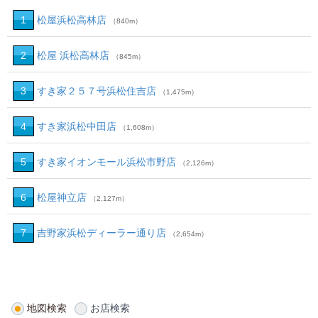
1
松屋浜松高林店
（840m）
2
松屋 浜松高林店
（845m）
3
すき家２５７号浜松住吉店
（1,475m）
4
すき家浜松中田店
（1,608m）
5
すき家イオンモール浜松市野店
（2,126m）
6
松屋神立店
（2,127m）
7
吉野家浜松ディーラー通り店
（2,654m）
地図検索
お店検索