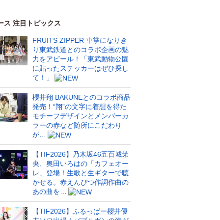
ース 注目トピックス
FRUITS ZIPPER 車掌になりき
り東武鉄道とのコラボ企画の魅
力をアピール！「東武動物公園
に貼ったステッカーはぜひ探し
て！」
櫻井翔 BAKUNEとのコラボ商品
発売！“翔”の文字に着想を得た
モチーフデザインとメンバーカ
ラーの赤など随所にこだわり
が…
【TIF2026】乃木坂46五百城茉
央、奥田いろはの「カフェオー
レ」登場！生歌と生ギターで聴
かせる。赤えんぴつ作詞作曲の
あの曲を…
【TIF2026】ふるっぱー櫻井優