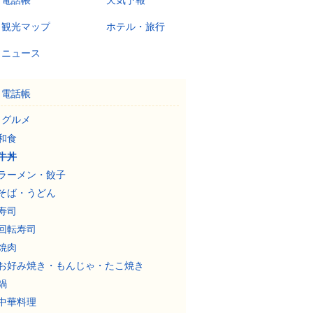
電話帳
天気予報
観光マップ
ホテル・旅行
ニュース
電話帳
グルメ
和食
牛丼
ラーメン・餃子
そば・うどん
寿司
回転寿司
焼肉
お好み焼き・もんじゃ・たこ焼き
鍋
中華料理