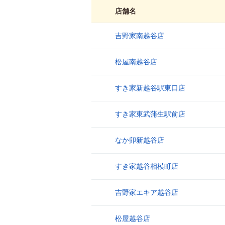
店舗名
吉野家南越谷店
1
松屋南越谷店
2
すき家新越谷駅東口店
3
すき家東武蒲生駅前店
4
なか卯新越谷店
5
すき家越谷相模町店
6
吉野家エキア越谷店
7
松屋越谷店
8