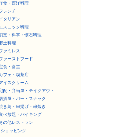
洋食・西洋料理
フレンチ
イタリアン
エスニック料理
割烹・料亭・懐石料理
郷土料理
ファミレス
ファーストフード
定食・食堂
カフェ・喫茶店
アイスクリーム
宅配・弁当屋・テイクアウト
居酒屋・バー・スナック
焼き鳥・串揚げ・串焼き
食べ放題・バイキング
その他レストラン
ショッピング