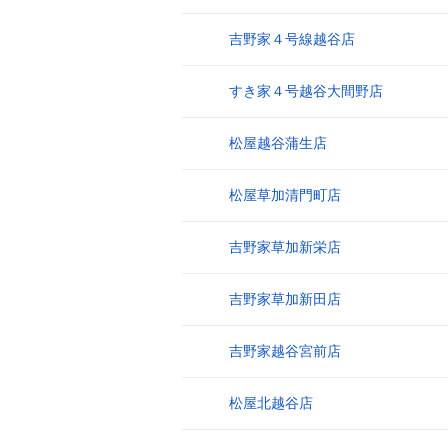
吉野家４号線越谷店
9
すき家４号越谷大間野店
10
松屋越谷蒲生店
11
松屋草加清門町店
12
吉野家草加新栄店
13
吉野家草加新田店
14
吉野家越谷宮前店
15
松屋北越谷店
16