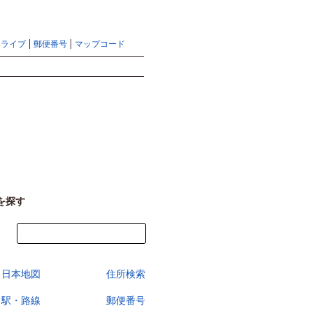
地図検索ならマピオントップ
ヘルプ
サイトマップ
ドライブ
郵便番号
マップコード
検索
を探す
今すぐ地図を見る
日本地図
住所検索
駅・路線
郵便番号