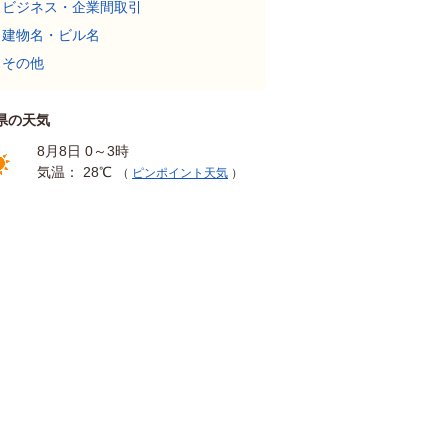
ビジネス・企業間取引
建物名・ビル名
その他
県の天気
8月8日 0～3時
気温： 28℃
（
ピンポイント天気
）