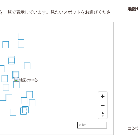
地図
を一覧で表示しています。見たいスポットをお選びくださ
22
15
16
8
7
6
9
1
2
3
5
4
10
11
13
12
14
17
18
19
20
21
23
3 km
コン