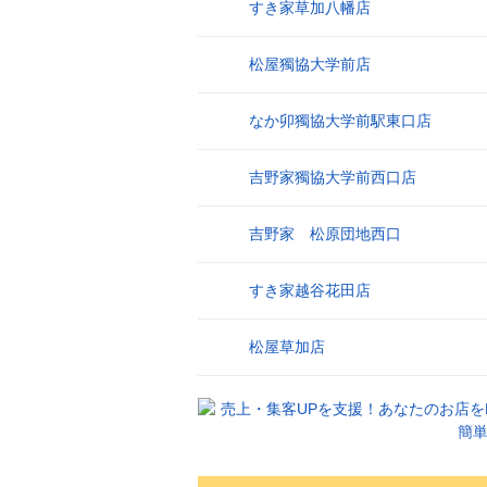
すき家草加八幡店
17
松屋獨協大学前店
18
なか卯獨協大学前駅東口店
19
吉野家獨協大学前西口店
20
吉野家 松原団地西口
21
すき家越谷花田店
22
松屋草加店
23