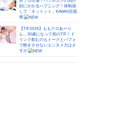
衣ソロ出場！バブルガンの泡が
顔にかかるハプニング！体制崩
して「オットット」KAWAII百面
相
【TIF2026】ももクロあーり
ん、30歳になって初のTIF！ド
リンク飲むのもトークとパフォ
で飽きさせないエンタメ力はさ
すが