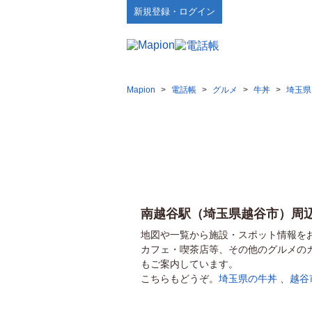
新規登録・ログイン
Mapion
>
電話帳
>
グルメ
>
牛丼
>
埼玉県
南越谷駅（埼玉県越谷市）周
地図や一覧から施設・スポット情報を
カフェ・喫茶店等、その他のグルメの
もご案内しています。
こちらもどうぞ。
埼玉県の牛丼
、
越谷