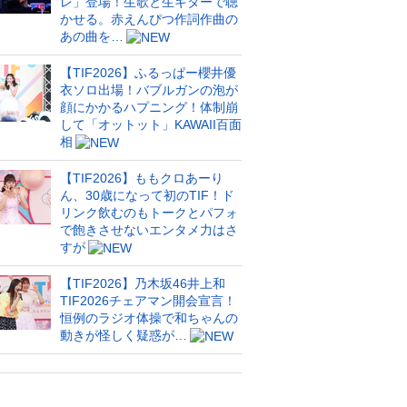
レ」登場！生歌と生ギターで聴
かせる。赤えんぴつ作詞作曲の
あの曲を…
【TIF2026】ふるっぱー櫻井優
衣ソロ出場！バブルガンの泡が
顔にかかるハプニング！体制崩
して「オットット」KAWAII百面
相
【TIF2026】ももクロあーり
ん、30歳になって初のTIF！ド
リンク飲むのもトークとパフォ
で飽きさせないエンタメ力はさ
すが
【TIF2026】乃木坂46井上和
TIF2026チェアマン開会宣言！
恒例のラジオ体操で和ちゃんの
動きが怪しく疑惑が…