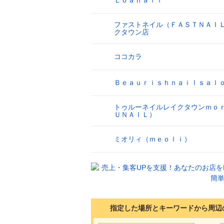
Ｌｏａｎａｉｌ
16
ファストネイル（ＦＡＳＴＮＡＩ
17
クタウン店
ココカラ
18
Ｂｅａｕｒｉｓｈｎａｉｌｓａｌ
19
トゥルーネイルレイクタウンｍｏ
20
ＵＮＡＩＬ）
ミオリィ（ｍｅｏｌｉ）
21
指定した場所とキーワードから周辺