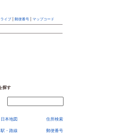
地図検索ならマピオントップ
ヘルプ
サイトマップ
ドライブ
郵便番号
マップコード
検索
を探す
今すぐ地図を見る
日本地図
住所検索
駅・路線
郵便番号