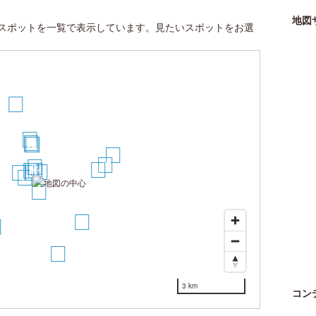
地図
スポットを一覧で表示しています。見たいスポットをお選
16
14
13
12
11
20
17
2
15
7
4
1
3
9
5
6
8
10
18
21
3 km
コン