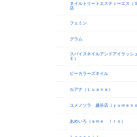
ネイルトリートエスティーエス（
8
店
フェミン
9
グラム
10
スパイスネイルアンドアイラッシ
11
Ｅ）
ビーカラーズネイル
12
ルアナ（Ｌｕａｎａ）
13
ユメノソラ 越谷店（ｙｕｍｅｎ
14
あめいろ（ａｍｅ ｉｒｏ）
15