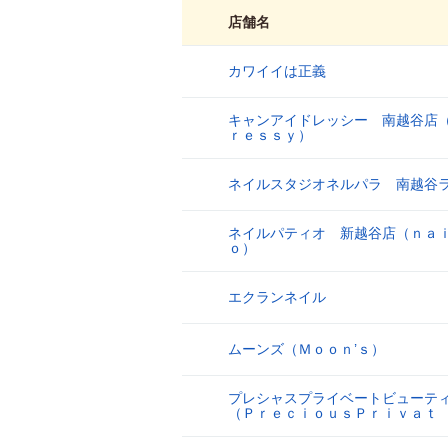
店舗名
カワイイは正義
1
キャンアイドレッシー 南越谷店
2
ｒｅｓｓｙ）
ネイルスタジオネルパラ 南越谷
3
ネイルパティオ 新越谷店（ｎａ
4
ｏ）
エクランネイル
5
ムーンズ（Ｍｏｏｎ’ｓ）
6
プレシャスプライベートビューテ
7
（ＰｒｅｃｉｏｕｓＰｒｉｖａｔ