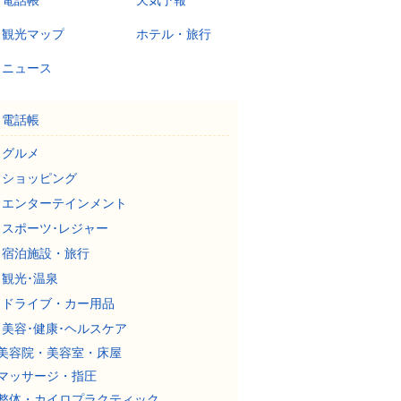
電話帳
天気予報
観光マップ
ホテル・旅行
ニュース
電話帳
グルメ
ショッピング
エンターテインメント
スポーツ･レジャー
宿泊施設・旅行
観光･温泉
ドライブ・カー用品
美容･健康･ヘルスケア
美容院・美容室・床屋
マッサージ・指圧
整体・カイロプラクティック