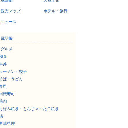
電話帳
天気予報
観光マップ
ホテル・旅行
ニュース
電話帳
グルメ
和食
牛丼
ラーメン・餃子
そば・うどん
寿司
回転寿司
焼肉
お好み焼き・もんじゃ・たこ焼き
鍋
中華料理