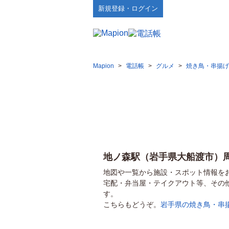
新規登録・ログイン
Mapion
>
電話帳
>
グルメ
>
焼き鳥・串揚げ
地ノ森駅（岩手県大船渡市）
地図や一覧から施設・スポット情報を
宅配・弁当屋・テイクアウト等、その
す。
こちらもどうぞ。
岩手県の焼き鳥・串