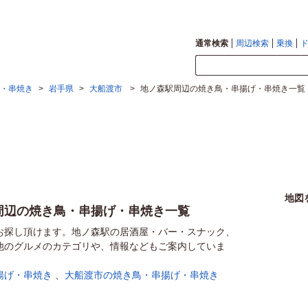
通常検索
周辺検索
乗換
・串焼き
>
岩手県
>
大船渡市
>
地ノ森駅周辺の焼き鳥・串揚げ・串焼き一覧
地図
周辺の焼き鳥・串揚げ・串焼き一覧
お探し頂けます。地ノ森駅の居酒屋・バー・スナック、
他のグルメのカテゴリや、情報などもご案内していま
揚げ・串焼き
、
大船渡市の焼き鳥・串揚げ・串焼き