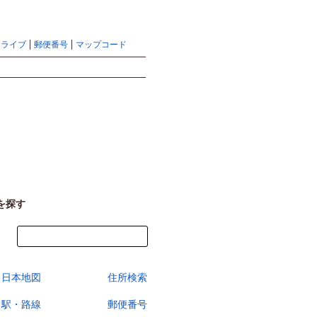
地図検索ならマピオントップ
ヘルプ
サイトマップ
ドライブ
郵便番号
マップコード
検索
を探す
今すぐ地図を見る
日本地図
住所検索
駅・路線
郵便番号