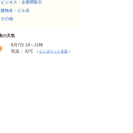
ビジネス・企業間取引
建物名・ビル名
その他
県の天気
8月7日 18～21時
気温： 32℃
（
ピンポイント天気
）