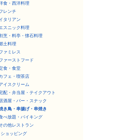
洋食・西洋料理
フレンチ
イタリアン
エスニック料理
割烹・料亭・懐石料理
郷土料理
ファミレス
ファーストフード
定食・食堂
カフェ・喫茶店
アイスクリーム
宅配・弁当屋・テイクアウト
居酒屋・バー・スナック
焼き鳥・串揚げ・串焼き
食べ放題・バイキング
その他レストラン
ショッピング