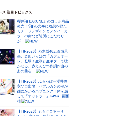
ース 注目トピックス
櫻井翔 BAKUNEとのコラボ商品
発売！“翔”の文字に着想を得た
モチーフデザインとメンバーカ
ラーの赤など随所にこだわり
が…
【TIF2026】乃木坂46五百城茉
央、奥田いろはの「カフェオー
レ」登場！生歌と生ギターで聴
かせる。赤えんぴつ作詞作曲の
あの曲を…
【TIF2026】ふるっぱー櫻井優
衣ソロ出場！バブルガンの泡が
顔にかかるハプニング！体制崩
して「オットット」KAWAII百面
相
【TIF2026】ももクロあーり