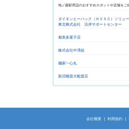
地ノ森駅周辺のおすすめスポットや店舗をご
ダイキンヒーバック（ＨＶＡＣ）ソリュ
東北株式会社 沿岸サポートセンター
都美多菓子店
株式会社中澤組
麺家一心丸
新沼種苗大船渡店
会社概要
|
利用規約
|