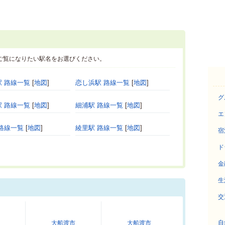
ご覧になりたい駅名をお選びください。
 路線一覧
[
地図
]
恋し浜駅 路線一覧
[
地図
]
グ
 路線一覧
[
地図
]
細浦駅 路線一覧
[
地図
]
エ
路線一覧
[
地図
]
綾里駅 路線一覧
[
地図
]
宿
ド
金
生
交
自
大船渡市
大船渡市