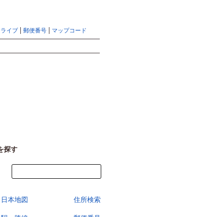
地図検索ならマピオントップ
ヘルプ
サイトマップ
ドライブ
郵便番号
マップコード
検索
を探す
今すぐ地図を見る
日本地図
住所検索