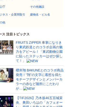
公庁
その他施設
ジネス・企業間取引
建物名・ビル名
の他
ース 注目トピックス
FRUITS ZIPPER 車掌になりき
り東武鉄道とのコラボ企画の魅
力をアピール！「東武動物公園
に貼ったステッカーはぜひ探し
て！」
櫻井翔 BAKUNEとのコラボ商品
発売！“翔”の文字に着想を得た
モチーフデザインとメンバーカ
ラーの赤など随所にこだわり
が…
【TIF2026】乃木坂46五百城茉
央、奥田いろはの「カフェオー