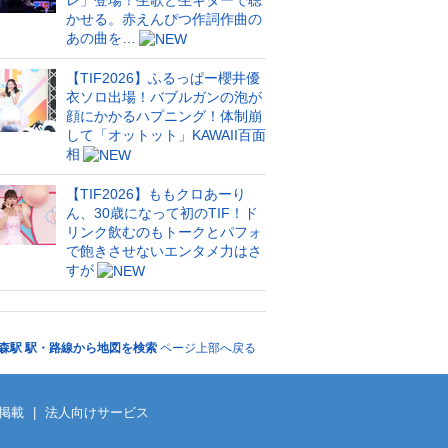
レ」登場！生歌と生ギターで聴
かせる。赤えんぴつ作詞作曲の
あの曲を…
【TIF2026】ふるっぱー櫻井優
衣ソロ出場！バブルガンの泡が
顔にかかるハプニング！体制崩
して「オットット」KAWAII百面
相
【TIF2026】ももクロあーり
ん、30歳になって初のTIF！ド
リンク飲むのもトークとパフォ
で飽きさせないエンタメ力はさ
すが
森駅 駅・路線から地図を検索
ページ上部へ戻る
掲載
|
法人向けサービス