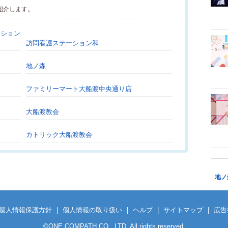
紹介します。
ーション
訪問看護ステーション和
地ノ森
ファミリーマート大船渡中央通り店
大船渡教会
カトリック大船渡教会
地ノ
個人情報保護方針
|
個人情報の取り扱い
|
ヘルプ
|
サイトマップ
|
広告
©
ONE COMPATH CO., LTD. All rights reserved.