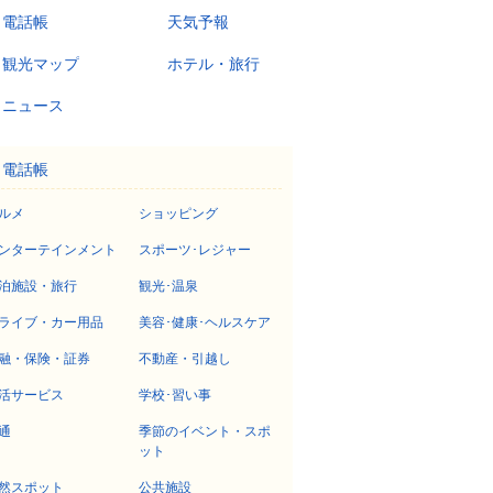
電話帳
天気予報
観光マップ
ホテル・旅行
ニュース
電話帳
ルメ
ショッピング
ンターテインメント
スポーツ･レジャー
泊施設・旅行
観光･温泉
ライブ・カー用品
美容･健康･ヘルスケア
融・保険・証券
不動産・引越し
活サービス
学校･習い事
通
季節のイベント・スポ
ット
然スポット
公共施設