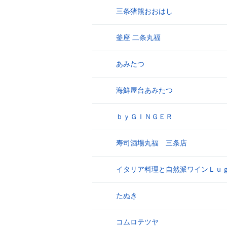
三条猪熊おおはし
17
釜座 二条丸福
18
あみたつ
19
海鮮屋台あみたつ
20
ｂｙＧＩＮＧＥＲ
21
寿司酒場丸福 三条店
22
イタリア料理と自然派ワインＬｕ
23
たぬき
24
コムロテツヤ
25