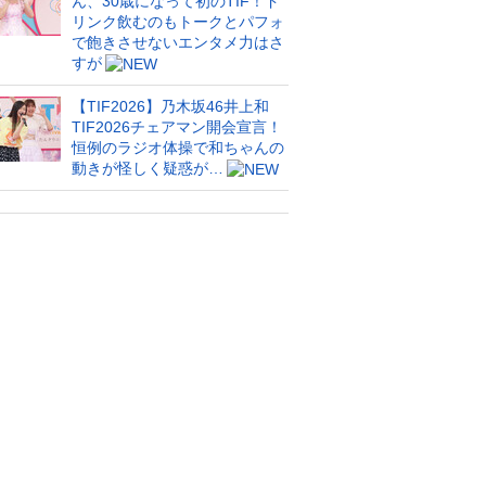
ん、30歳になって初のTIF！ド
リンク飲むのもトークとパフォ
で飽きさせないエンタメ力はさ
すが
【TIF2026】乃木坂46井上和
TIF2026チェアマン開会宣言！
恒例のラジオ体操で和ちゃんの
動きが怪しく疑惑が…