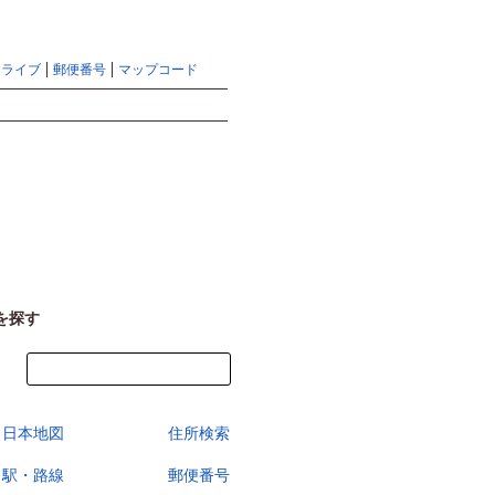
地図検索ならマピオントップ
ヘルプ
サイトマップ
ドライブ
郵便番号
マップコード
検索
を探す
今すぐ地図を見る
日本地図
住所検索
駅・路線
郵便番号