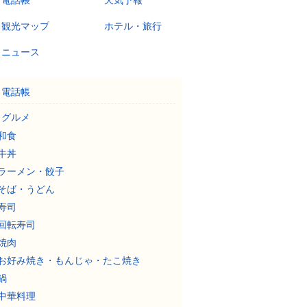
電話帳
天気予報
観光マップ
ホテル・旅行
ニュース
電話帳
グルメ
和食
牛丼
ラーメン・餃子
そば・うどん
寿司
回転寿司
焼肉
お好み焼き・もんじゃ・たこ焼き
鍋
中華料理