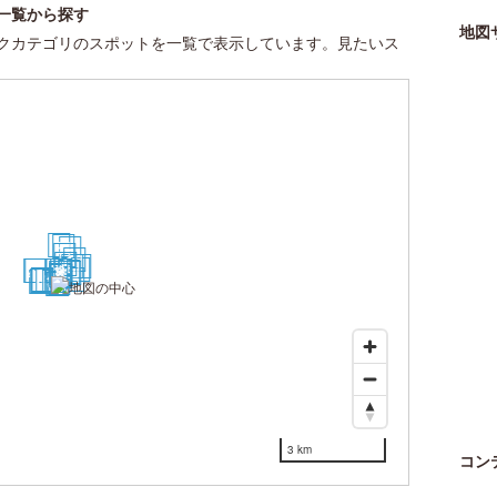
一覧から探す
地図
クカテゴリのスポットを一覧で表示しています。見たいス
26
24
27
11
18
6
13
30
23
28
25
1
2
8
3
4
12
5
7
19
20
21
22
15
10
9
29
14
16
17
3 km
コン