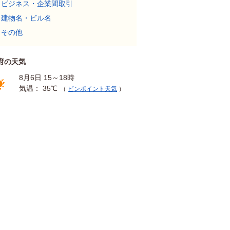
ビジネス・企業間取引
建物名・ビル名
その他
府の天気
8月6日 15～18時
気温： 35℃
（
ピンポイント天気
）