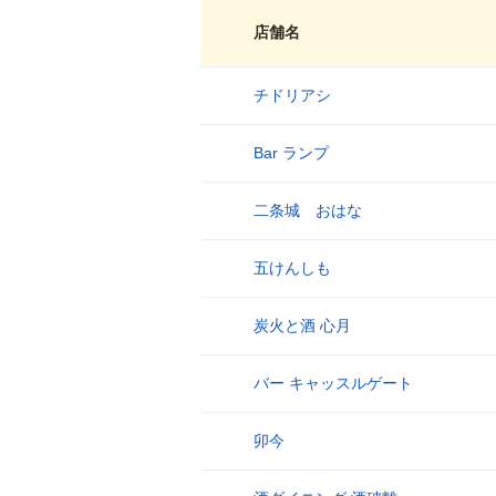
店舗名
チドリアシ
1
Bar ランプ
2
二条城 おはな
3
五けんしも
4
炭火と酒 心月
5
バー キャッスルゲート
6
卯今
7