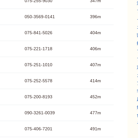
075-255-9030
347m
050-3569-0141
396m
075-841-5026
404m
075-221-1718
406m
075-251-1010
407m
075-252-5578
414m
075-200-8193
452m
090-3261-0039
477m
075-406-7201
491m