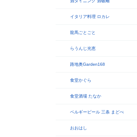
酒ダイニング 酒破離
8
イタリア料理 ロカレ
9
龍馬ごとごと
10
らうんじ光恵
11
路地奥Garden168
12
食堂かぐら
13
食堂酒場 たなか
14
ベルギービール 三条 まどべ
15
おおはし
16