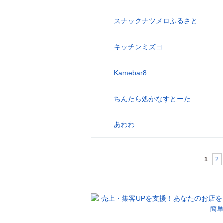
スナックナツメロふるさと
26
キッチンミズヨ
27
Kamebar8
28
ちんたら処かなすとーた
29
あわわ
30
1
2