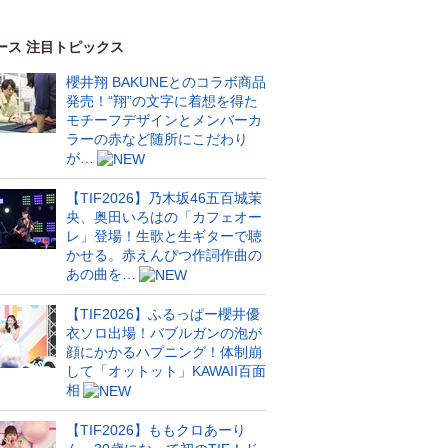
ース 注目トピックス
櫻井翔 BAKUNEとのコラボ商品
発売！“翔”の文字に着想を得た
モチーフデザインとメンバーカ
ラーの赤など随所にこだわり
が…
【TIF2026】乃木坂46五百城茉
央、奥田いろはの「カフェオー
レ」登場！生歌と生ギターで聴
かせる。赤えんぴつ作詞作曲の
あの曲を…
【TIF2026】ふるっぱー櫻井優
衣ソロ出場！バブルガンの泡が
顔にかかるハプニング！体制崩
して「オットット」KAWAII百面
相
【TIF2026】ももクロあーり