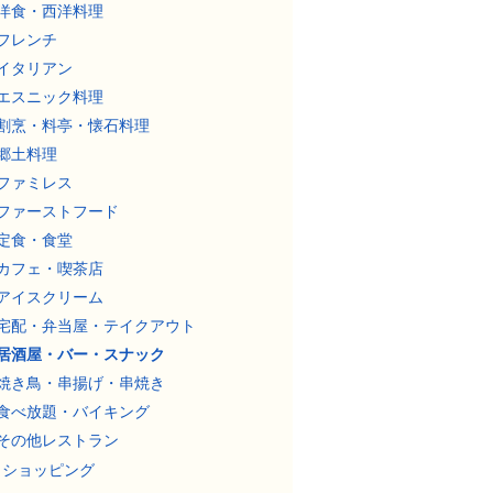
洋食・西洋料理
フレンチ
イタリアン
エスニック料理
割烹・料亭・懐石料理
郷土料理
ファミレス
ファーストフード
定食・食堂
カフェ・喫茶店
アイスクリーム
宅配・弁当屋・テイクアウト
居酒屋・バー・スナック
焼き鳥・串揚げ・串焼き
食べ放題・バイキング
その他レストラン
ショッピング