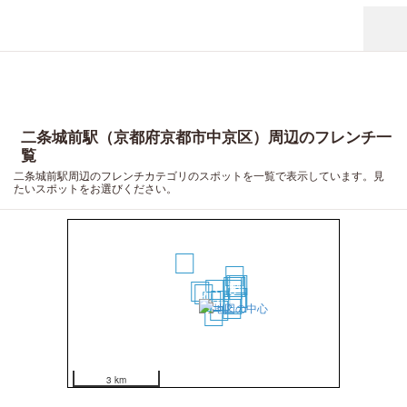
二条城前駅（京都府京都市中京区）周辺のフレンチ一
覧
二条城前駅周辺のフレンチカテゴリのスポットを一覧で表示しています。見
たいスポットをお選びください。
14
16
11
18
9
13
3
8
1
2
17
19
5
4
10
20
12
15
6
7
3 km