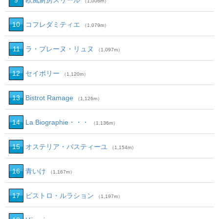
9
欧風厨房スリール
（1,006m）
10
コフレダミティエ
（1,079m）
11
ラ・プレーヌ・リュヌ
（1,097m）
12
セイボリー
（1,120m）
13
Bistrot Ramage
（1,126m）
14
La Biographie・・・
（1,136m）
15
オステリア・バスティーユ
（1,154m）
16
青いけ
（1,167m）
17
ビストロ・ルラション
（1,197m）