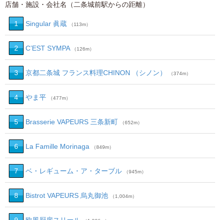
店舗・施設・会社名（二条城前駅からの距離）
1
Singular 眞蔵
（113m）
2
C’EST SYMPA
（126m）
3
京都二条城 フランス料理CHINON （シノン）
（374m）
4
やま平
（477m）
5
Brasserie VAPEURS 三条新町
（652m）
6
La Famille Morinaga
（849m）
7
ベ・レギューム・ア・ターブル
（945m）
8
Bistrot VAPEURS 烏丸御池
（1,004m）