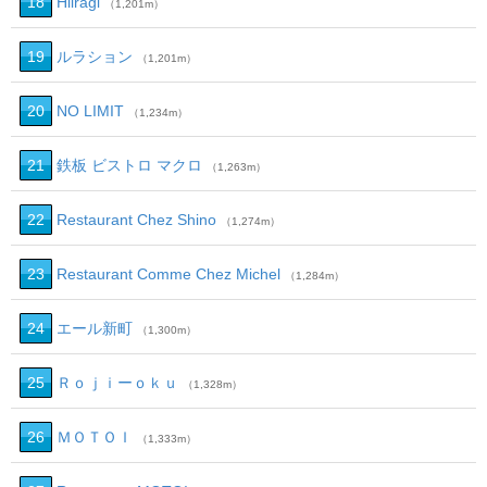
18
Hiiragi
（1,201m）
19
ルラション
（1,201m）
20
NO LIMIT
（1,234m）
21
鉄板 ビストロ マクロ
（1,263m）
22
Restaurant Chez Shino
（1,274m）
23
Restaurant Comme Chez Michel
（1,284m）
24
エール新町
（1,300m）
25
Ｒｏｊｉーｏｋｕ
（1,328m）
26
ＭＯＴＯＩ
（1,333m）