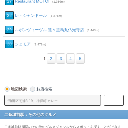
27
Restaurant MOTOI
（1,336m）
28
レ・シャンドール
（1,374m）
29
ルボンヴィーヴル 進々堂烏丸仏光寺店
（1,443m）
30
シェモア
（1,471m）
1
2
3
4
5
地図検索
お店検索
二条城前駅：その他のグルメ
二条城前駅周辺のその他のグルメジャンルからスポットを探すことができま