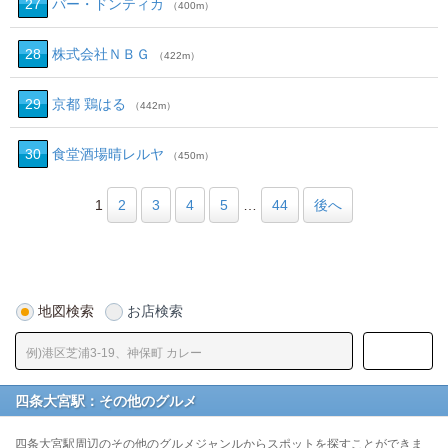
27
バー・ドンティカ
（400m）
28
株式会社ＮＢＧ
（422m）
29
京都 鶏はる
（442m）
30
食堂酒場晴レルヤ
（450m）
1
2
3
4
5
…
44
後へ
地図検索
お店検索
四条大宮駅：その他のグルメ
四条大宮駅周辺のその他のグルメジャンルからスポットを探すことができま