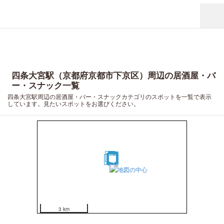
四条大宮駅（京都府京都市下京区）周辺の居酒屋・バ
ー・スナック一覧
四条大宮駅周辺の居酒屋・バー・スナックカテゴリのスポットを一覧で表示
しています。見たいスポットをお選びください。
20
17
19
16
14
15
11
13
6
7
10
12
2
5
8
9
18
1
3
4
3 km