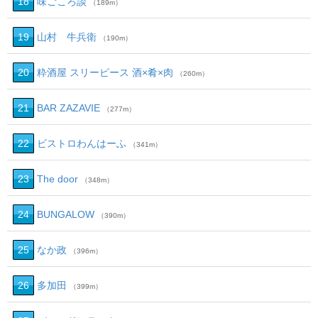
18
味ごころ談
（189m）
19
山村 牛兵衛
（190m）
20
粋酒屋 スリーピース 酒×肴×肉
（260m）
21
BAR ZAZAVIE
（277m）
22
ビストロわんはーふ
（341m）
23
The door
（348m）
24
BUNGALOW
（390m）
25
なか政
（396m）
26
多加田
（399m）