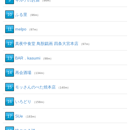
9
キルケのお酒
（96m）
10
ふる里
（96m）
11
melpo
（97m）
12
真夜中食堂 鳥獣戯画 四条大宮本店
（97m）
13
BAR．kasumi
（98m）
14
再会酒場
（134m）
15
モッさんのべた焼本店
（140m）
16
いろどり
（158m）
17
SUe
（183m）