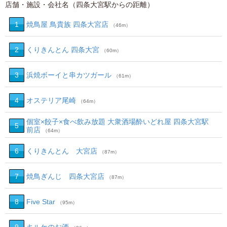
店舗・施設・会社名（四条大宮駅からの距離）
1
焼鳥屋 鳥貴族 四条大宮店
（46m）
2
くりきんとん 四条大宮
（60m）
3
浜焼ボーイと串カツガール
（61m）
4
オステリア尾崎
（64m）
個室×餃子×食べ飲み放題 大衆酒場酔いどれ屋 四条大宮駅
5
前店
（64m）
6
くりきんとん 大宮店
（87m）
7
焼鳥ぎんじ 四条大宮店
（87m）
8
Five Star
（95m）