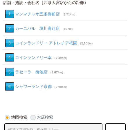
店舗・施設・会社名（四条大宮駅からの距離）
1
マンマチャオ五条御前店
（1,514m）
2
カーニバル 堀川高辻店
（497m）
3
コインランドリー アトレチア祇園
（2,201m）
4
コインランドリー幸
（2,395m）
5
ラセーラ 御池店
（2,674m）
6
シャワーランド京都
（2,905m）
地図検索
お店検索