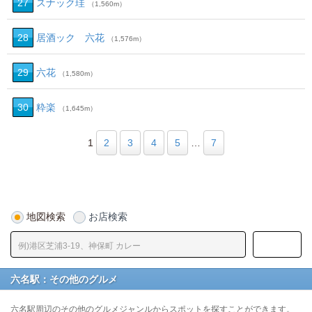
27
スナック珪
（1,560m）
28
居酒ック 六花
（1,576m）
29
六花
（1,580m）
30
粋楽
（1,645m）
1
2
3
4
5
…
7
地図検索
お店検索
六名駅：その他のグルメ
六名駅周辺のその他のグルメジャンルからスポットを探すことができます。