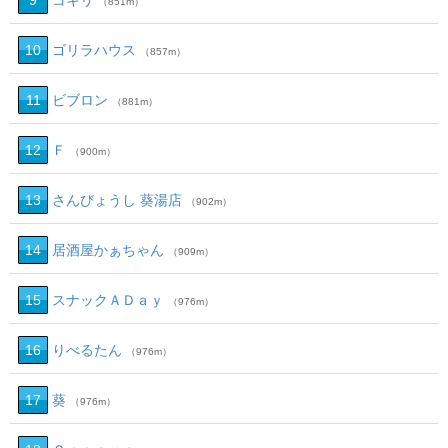
9
コキリ
（851m）
10
ゴリラハウス
（857m）
11
ビブロン
（881m）
12
Ｆ
（900m）
13
さんびょうし 葵湯店
（902m）
14
居酒屋かぁちゃん
（909m）
15
スナックＡＤａｙ
（976m）
16
りべるたん
（976m）
17
葵
（976m）