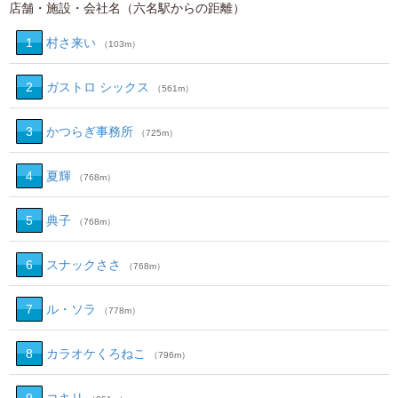
店舗・施設・会社名（六名駅からの距離）
1
村さ来い
（103m）
2
ガストロ シックス
（561m）
3
かつらぎ事務所
（725m）
4
夏輝
（768m）
5
典子
（768m）
6
スナックささ
（768m）
7
ル・ソラ
（778m）
8
カラオケくろねこ
（796m）