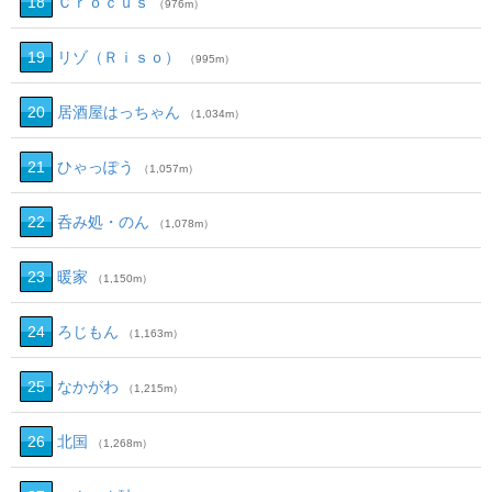
18
Ｃｒｏｃｕｓ
（976m）
19
リゾ（Ｒｉｓｏ）
（995m）
20
居酒屋はっちゃん
（1,034m）
21
ひゃっぽう
（1,057m）
22
呑み処・のん
（1,078m）
23
暖家
（1,150m）
24
ろじもん
（1,163m）
25
なかがわ
（1,215m）
26
北国
（1,268m）