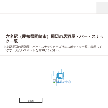
六名駅（愛知県岡崎市）周辺の居酒屋・バー・スナッ
ク一覧
六名駅周辺の居酒屋・バー・スナックカテゴリのスポットを一覧で表示して
います。見たいスポットをお選びください。
19
2
15
16
17
18
4
5
6
7
8
10
1
9
11
12
14
13
3
20
3 km