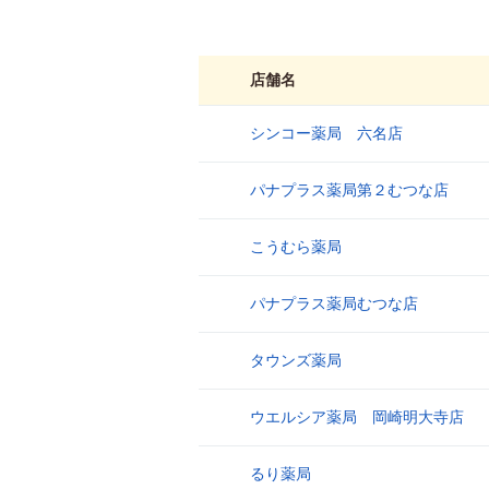
店舗名
シンコー薬局 六名店
1
パナプラス薬局第２むつな店
2
こうむら薬局
3
パナプラス薬局むつな店
4
タウンズ薬局
5
ウエルシア薬局 岡崎明大寺店
6
るり薬局
7