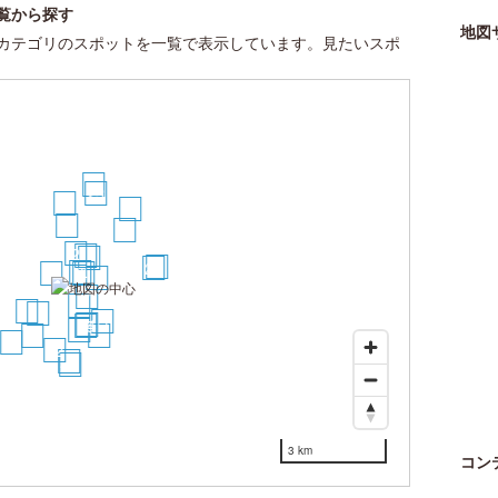
覧から探す
地図
カテゴリのスポットを一覧で表示しています。見たいスポ
25
23
13
26
9
19
2
5
6
30
28
3
1
4
8
7
10
12
11
17
14
15
16
18
21
24
22
27
29
3 km
コン