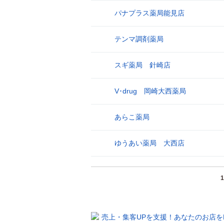
パナプラス薬局能見店
25
テンマ調剤薬局
26
スギ薬局 針崎店
27
V･drug 岡崎大西薬局
28
あらこ薬局
29
ゆうあい薬局 大西店
30
1