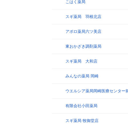
こはく薬局
16
スギ薬局 羽根北店
17
アポロ薬局六ツ美店
18
東おかざき調剤薬局
19
スギ薬局 大和店
20
みんなの薬局 岡崎
21
ウエルシア薬局岡崎医療センター
22
有限会社小田薬局
23
スギ薬局 牧御堂店
24