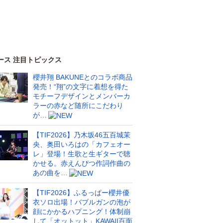
ース 注目トピックス
櫻井翔 BAKUNEとのコラボ商品
発売！“翔”の文字に着想を得た
モチーフデザインとメンバーカ
ラーの赤など随所にこだわり
が…
【TIF2026】乃木坂46五百城茉
央、奥田いろはの「カフェオー
レ」登場！生歌と生ギターで聴
かせる。赤えんぴつ作詞作曲の
あの曲を…
【TIF2026】ふるっぱー櫻井優
衣ソロ出場！バブルガンの泡が
顔にかかるハプニング！体制崩
して「オットット」KAWAII百面