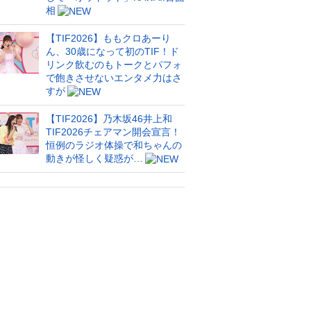
相
【TIF2026】ももクロあーり
ん、30歳になって初のTIF！ド
リンク飲むのもトークとパフォ
で飽きさせないエンタメ力はさ
すが
【TIF2026】乃木坂46井上和
TIF2026チェアマン開会宣言！
恒例のラジオ体操で和ちゃんの
動きが怪しく疑惑が…