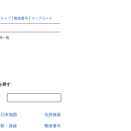
地図検索ならマピオントップ
ヘルプ
サイトマップ
ドライブ
郵便番号
マップコード
検索
局一覧
を探す
今すぐ地図を見る
日本地図
住所検索
駅・路線
郵便番号