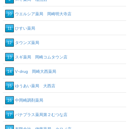
10
ウエルシア薬局 岡崎明大寺店
11
ひすい薬局
12
タウンズ薬局
13
スギ薬局 岡崎コムタウン店
14
V･drug 岡崎大西薬局
15
ゆうあい薬局 大西店
16
中岡崎調剤薬局
17
パナプラス薬局第２むつな店