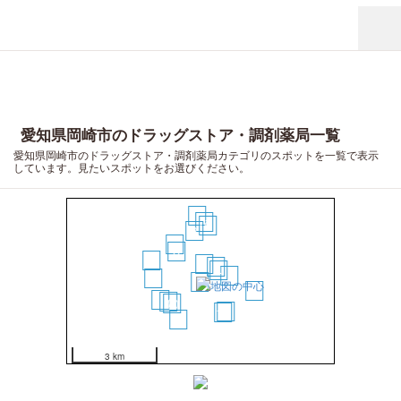
愛知県岡崎市のドラッグストア・調剤薬局一覧
愛知県岡崎市のドラッグストア・調剤薬局カテゴリのスポットを一覧で表示
しています。見たいスポットをお選びください。
18
11
9
8
7
6
16
1
3
4
5
13
2
20
17
12
10
15
14
19
3 km