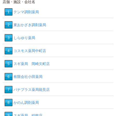
店舗・施設・会社名
1
テンマ調剤薬局
2
東おかざき調剤薬局
3
しらゆり薬局
4
コスモス薬局中町店
5
スギ薬局 岡崎欠町店
6
有限会社小田薬局
7
パナプラス薬局能見店
8
かのん調剤薬局
9
スギ薬局 稲熊店