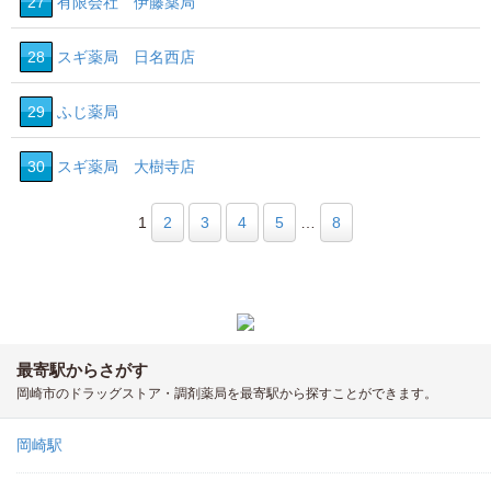
27
有限会社 伊藤薬局
28
スギ薬局 日名西店
29
ふじ薬局
30
スギ薬局 大樹寺店
1
2
3
4
5
…
8
最寄駅からさがす
岡崎市のドラッグストア・調剤薬局を最寄駅から探すことができます。
岡崎駅