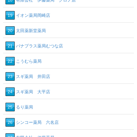
18
有限会社 伊藤薬局 クロノ店
19
イオン薬局岡崎店
20
太田薬新堂薬局
21
パナプラス薬局むつな店
22
こうむら薬局
23
スギ薬局 井田店
24
スギ薬局 大平店
25
るり薬局
26
シンコー薬局 六名店