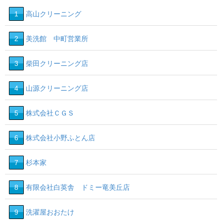
1
高山クリーニング
2
美洗館 中町営業所
3
柴田クリーニング店
4
山源クリーニング店
5
株式会社ＣＧＳ
6
株式会社小野ふとん店
7
杉本家
8
有限会社白英舎 ドミー竜美丘店
9
洗濯屋おおたけ