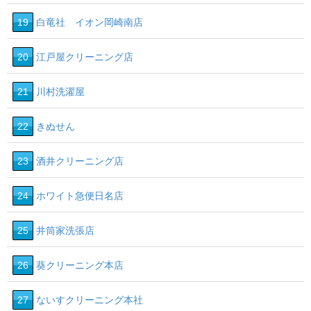
19
白竜社 イオン岡崎南店
20
江戸屋クリーニング店
21
川村洗濯屋
22
きぬせん
23
酒井クリーニング店
24
ホワイト急便日名店
25
井筒家洗張店
26
葵クリーニング本店
27
ないすクリーニング本社