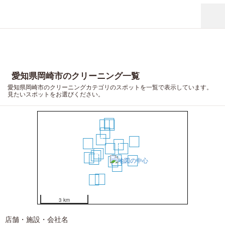
愛知県岡崎市のクリーニング一覧
愛知県岡崎市のクリーニングカテゴリのスポットを一覧で表示しています。
見たいスポットをお選びください。
18
17
16
10
7
13
15
2
1
4
6
9
14
11
3
12
5
8
19
20
3 km
店舗・施設・会社名