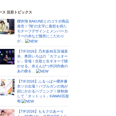
ース 注目トピックス
櫻井翔 BAKUNEとのコラボ商品
発売！“翔”の文字に着想を得た
モチーフデザインとメンバーカ
ラーの赤など随所にこだわり
が…
【TIF2026】乃木坂46五百城茉
央、奥田いろはの「カフェオー
レ」登場！生歌と生ギターで聴
かせる。赤えんぴつ作詞作曲の
あの曲を…
【TIF2026】ふるっぱー櫻井優
衣ソロ出場！バブルガンの泡が
顔にかかるハプニング！体制崩
して「オットット」KAWAII百面
相
【TIF2026】ももクロあーり