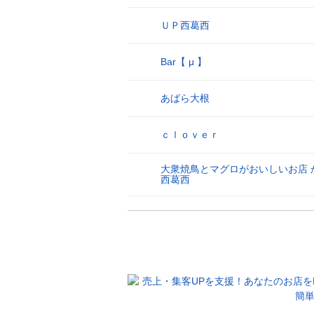
ＵＰ西葛西
26
Bar【 μ 】
27
あばら大根
28
ｃｌｏｖｅｒ
29
大衆焼鳥とマグロがおいしいお店 
30
西葛西