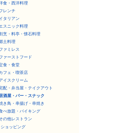
洋食・西洋料理
フレンチ
イタリアン
エスニック料理
割烹・料亭・懐石料理
郷土料理
ファミレス
ファーストフード
定食・食堂
カフェ・喫茶店
アイスクリーム
宅配・弁当屋・テイクアウト
居酒屋・バー・スナック
焼き鳥・串揚げ・串焼き
食べ放題・バイキング
その他レストラン
ショッピング