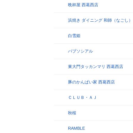
晩杯屋 西葛西店
17
浜焼き ダイニング 和師（なごし）
18
白雪姫
19
パブソシアル
20
東大門タッカンマリ 西葛西店
21
豚のかんぱい家 西葛西店
22
ＣＬＵＢ・ＡＪ
23
秋桜
24
RAMBLE
25