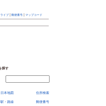
地図検索ならマピオントップ
ヘルプ
サイトマップ
ドライブ
郵便番号
マップコード
検索
を探す
今すぐ地図を見る
日本地図
住所検索
駅・路線
郵便番号