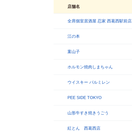
店舗名
全席個室居酒屋 忍家 西葛西駅前店
1
江の本
2
案山子
3
ホルモン焼肉しまちゃん
4
ウイスキー バルミレン
5
PEE SIDE TOKYO
6
山形牛すき焼きうごう
7
紅とん 西葛西店
8