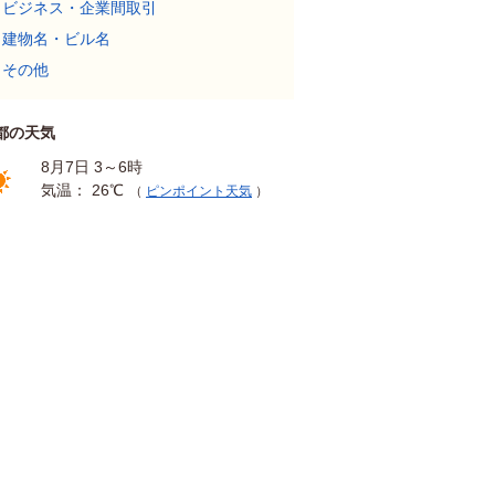
ビジネス・企業間取引
建物名・ビル名
その他
都の天気
8月7日 3～6時
気温： 26℃
（
ピンポイント天気
）