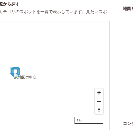
覧から探す
地図
カテゴリのスポットを一覧で表示しています。見たいスポ
27
21
30
11
12
13
19
10
8
3
4
20
2
14
15
16
1
18
17
9
23
24
25
22
5
6
7
26
28
29
3 km
コン