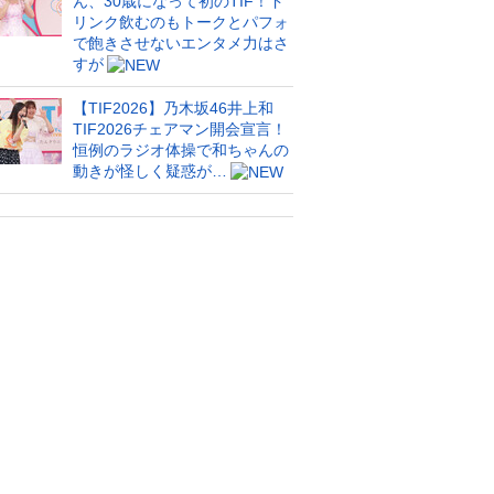
ん、30歳になって初のTIF！ド
リンク飲むのもトークとパフォ
で飽きさせないエンタメ力はさ
すが
【TIF2026】乃木坂46井上和
TIF2026チェアマン開会宣言！
恒例のラジオ体操で和ちゃんの
動きが怪しく疑惑が…