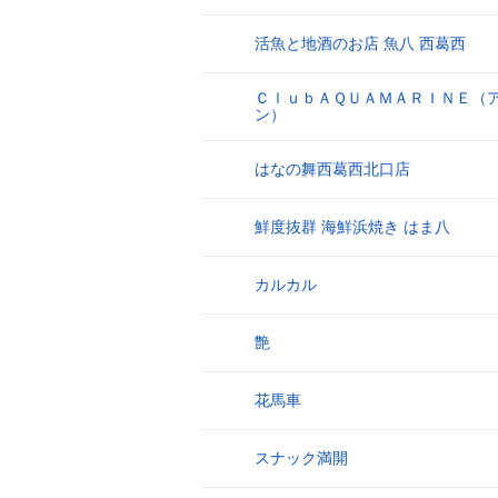
活魚と地酒のお店 魚八 西葛西
9
ＣｌｕｂＡＱＵＡＭＡＲＩＮＥ（
10
ン）
はなの舞西葛西北口店
11
鮮度抜群 海鮮浜焼き はま八
12
カルカル
13
艶
14
花馬車
15
スナック満開
16