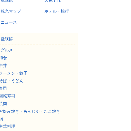
電話帳
天気予報
観光マップ
ホテル・旅行
ニュース
電話帳
グルメ
和食
牛丼
ラーメン・餃子
そば・うどん
寿司
回転寿司
焼肉
お好み焼き・もんじゃ・たこ焼き
鍋
中華料理