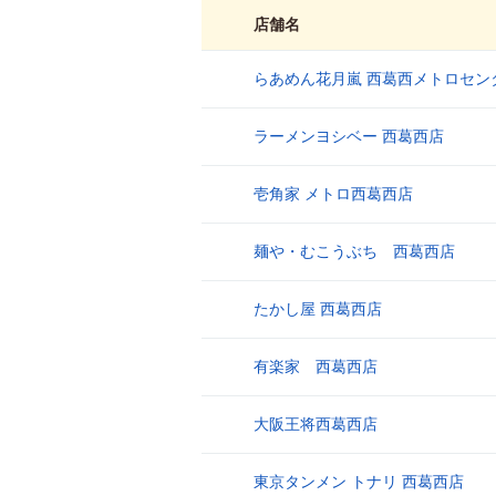
店舗名
らあめん花月嵐 西葛西メトロセン
1
ラーメンヨシベー 西葛西店
2
壱角家 メトロ西葛西店
3
麺や・むこうぶち 西葛西店
4
たかし屋 西葛西店
5
有楽家 西葛西店
6
大阪王将西葛西店
7
東京タンメン トナリ 西葛西店
8