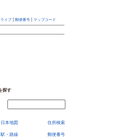
地図検索ならマピオントップ
ヘルプ
サイトマップ
ドライブ
郵便番号
マップコード
検索
を探す
今すぐ地図を見る
日本地図
住所検索
駅・路線
郵便番号