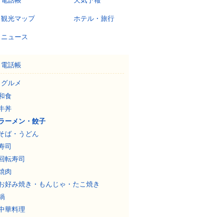
電話帳
天気予報
観光マップ
ホテル・旅行
ニュース
電話帳
グルメ
和食
牛丼
ラーメン・餃子
そば・うどん
寿司
回転寿司
焼肉
お好み焼き・もんじゃ・たこ焼き
鍋
中華料理