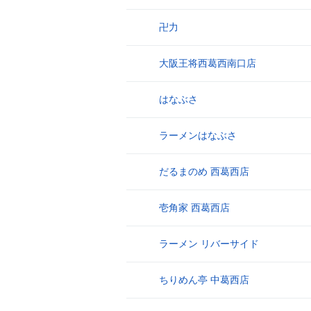
卍力
9
大阪王将西葛西南口店
10
はなぶさ
11
ラーメンはなぶさ
12
だるまのめ 西葛西店
13
壱角家 西葛西店
14
ラーメン リバーサイド
15
ちりめん亭 中葛西店
16