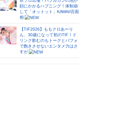
衣ソロ出場！バブルガンの泡が
顔にかかるハプニング！体制崩
して「オットット」KAWAII百面
相
【TIF2026】ももクロあーり
ん、30歳になって初のTIF！ド
リンク飲むのもトークとパフォ
で飽きさせないエンタメ力はさ
すが