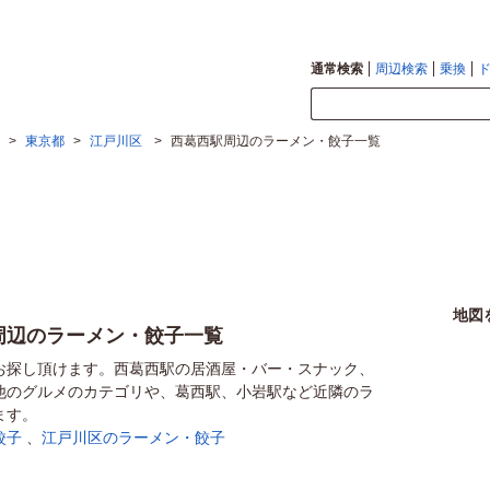
通常検索
周辺検索
乗換
>
東京都
>
江戸川区
>
西葛西駅周辺のラーメン・餃子一覧
地図
周辺のラーメン・餃子一覧
お探し頂けます。西葛西駅の居酒屋・バー・スナック、
他のグルメのカテゴリや、葛西駅、小岩駅など近隣のラ
ます。
餃子
、
江戸川区のラーメン・餃子