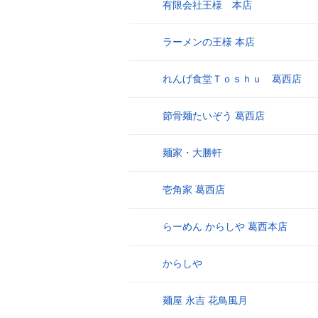
有限会社王様 本店
17
ラーメンの王様 本店
18
れんげ食堂Ｔｏｓｈｕ 葛西店
19
節骨麺たいぞう 葛西店
20
麺家・大勝軒
21
壱角家 葛西店
22
らーめん からしや 葛西本店
23
からしや
24
麺屋 永吉 花鳥風月
25