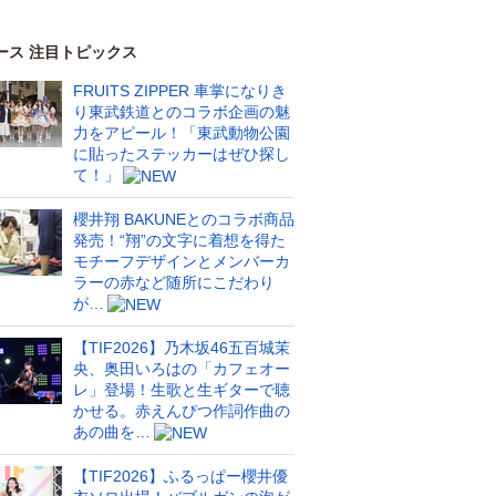
ース 注目トピックス
FRUITS ZIPPER 車掌になりき
り東武鉄道とのコラボ企画の魅
力をアピール！「東武動物公園
に貼ったステッカーはぜひ探し
て！」
櫻井翔 BAKUNEとのコラボ商品
発売！“翔”の文字に着想を得た
モチーフデザインとメンバーカ
ラーの赤など随所にこだわり
が…
【TIF2026】乃木坂46五百城茉
央、奥田いろはの「カフェオー
レ」登場！生歌と生ギターで聴
かせる。赤えんぴつ作詞作曲の
あの曲を…
【TIF2026】ふるっぱー櫻井優