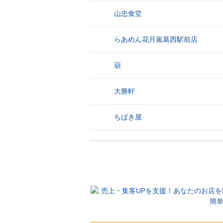
山忠食堂
26
らあめん花月嵐葛西駅前店
27
葫
28
大勝軒
29
ちばき屋
30