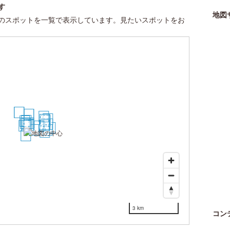
す
地図
のスポットを一覧で表示しています。見たいスポットをお
17
18
11
12
21
28
23
24
7
25
9
3
2
6
1
22
27
5
8
19
20
10
4
16
30
13
14
29
26
15
3 km
コン