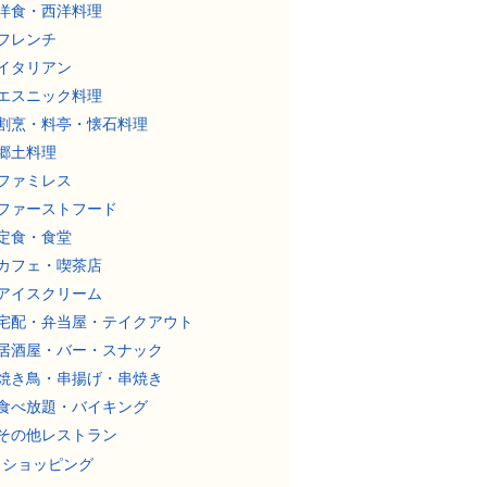
洋食・西洋料理
フレンチ
イタリアン
エスニック料理
割烹・料亭・懐石料理
郷土料理
ファミレス
ファーストフード
定食・食堂
カフェ・喫茶店
アイスクリーム
宅配・弁当屋・テイクアウト
居酒屋・バー・スナック
焼き鳥・串揚げ・串焼き
食べ放題・バイキング
その他レストラン
ショッピング