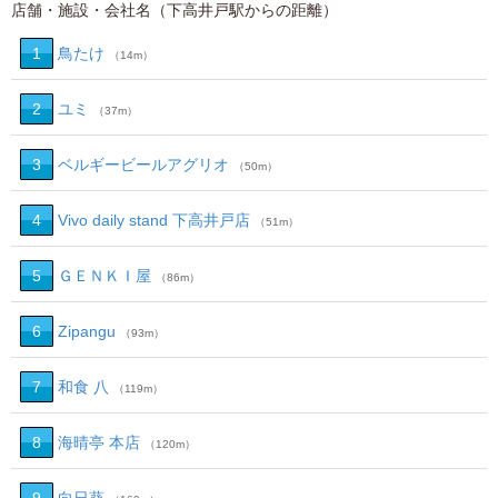
店舗・施設・会社名（下高井戸駅からの距離）
1
鳥たけ
（14m）
2
ユミ
（37m）
3
ベルギービールアグリオ
（50m）
4
Vivo daily stand 下高井戸店
（51m）
5
ＧＥＮＫＩ屋
（86m）
6
Zipangu
（93m）
7
和食 八
（119m）
8
海晴亭 本店
（120m）