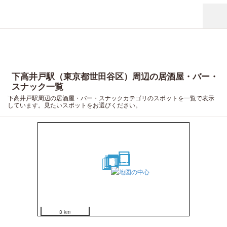
下高井戸駅（東京都世田谷区）周辺の居酒屋・バー・
スナック一覧
下高井戸駅周辺の居酒屋・バー・スナックカテゴリのスポットを一覧で表示
しています。見たいスポットをお選びください。
15
19
20
16
17
8
14
18
6
11
4
7
3
1
10
9
2
12
5
13
3 km