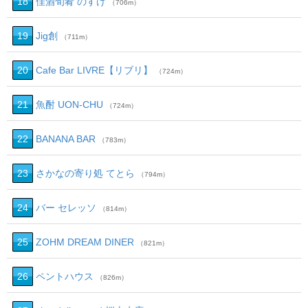
18
佳酒旬肴 のすけ
（706m）
19
Jig創
（711m）
20
Cafe Bar LIVRE【リブリ】
（724m）
21
魚酎 UON‐CHU
（724m）
22
BANANA BAR
（783m）
23
さかなの寄り処 てとら
（794m）
24
バー セレッソ
（814m）
25
ZOHM DREAM DINER
（821m）
26
ペントハウス
（826m）