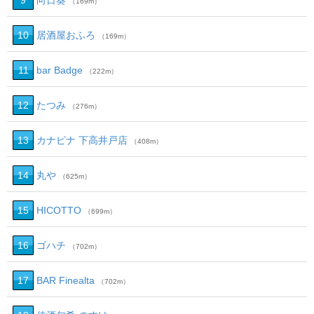
9
向日葵
（169m）
10
居酒屋おふろ
（169m）
11
bar Badge
（222m）
12
たつみ
（276m）
13
カナピナ 下高井戸店
（408m）
14
丸や
（625m）
15
HICOTTO
（699m）
16
ゴハチ
（702m）
17
BAR Finealta
（702m）