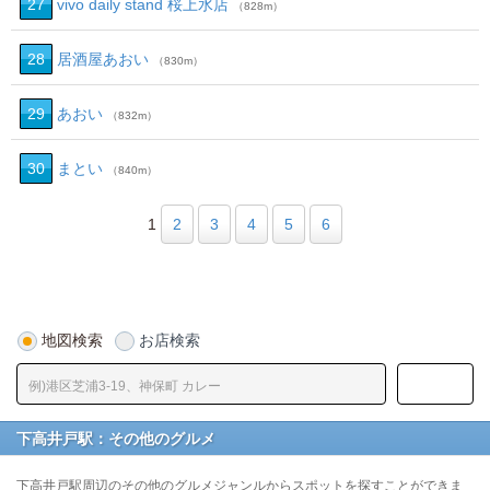
27
vivo daily stand 桜上水店
（828m）
28
居酒屋あおい
（830m）
29
あおい
（832m）
30
まとい
（840m）
1
2
3
4
5
6
地図検索
お店検索
下高井戸駅：その他のグルメ
下高井戸駅周辺のその他のグルメジャンルからスポットを探すことができま