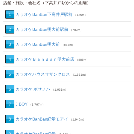
店舗・施設・会社名（下高井戸駅からの距離）
1
カラオケBanBan下高井戸駅前
（125m）
2
カラオケBanBan明大前駅前
（783m）
3
カラオケBanBan明大前
（883m）
4
カラオケＢａｎＢａｎ明大前店
（885m）
5
カラオケハウスサザンクロス
（1,551m）
6
カラオケ ボサノバ
（1,631m）
7
J BOY
（1,767m）
8
カラオケBanBan経堂モアイ
（1,945m）