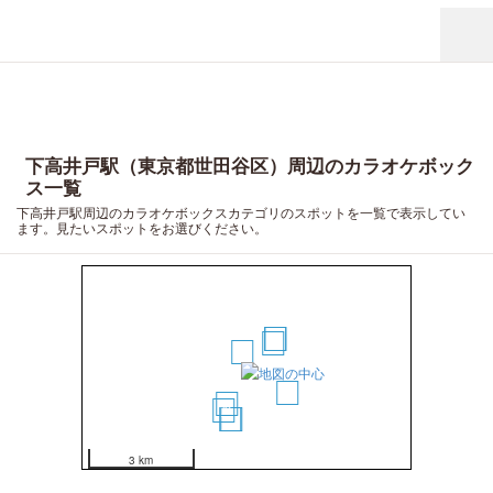
下高井戸駅（東京都世田谷区）周辺のカラオケボック
ス一覧
下高井戸駅周辺のカラオケボックスカテゴリのスポットを一覧で表示してい
ます。見たいスポットをお選びください。
3
4
2
1
6
5
7
9
8
3 km