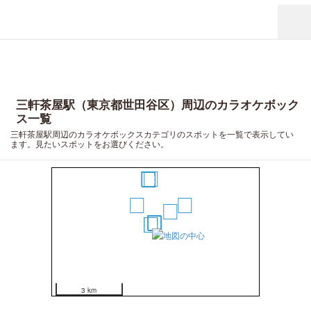
三軒茶屋駅（東京都世田谷区）周辺のカラオケボック
ス一覧
三軒茶屋駅周辺のカラオケボックスカテゴリのスポットを一覧で表示してい
ます。見たいスポットをお選びください。
11
10
9
7
8
6
1
2
3
4
5
3 km