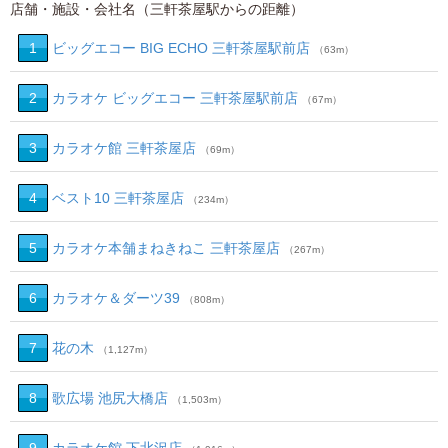
店舗・施設・会社名（三軒茶屋駅からの距離）
1
ビッグエコー BIG ECHO 三軒茶屋駅前店
（63m）
2
カラオケ ビッグエコー 三軒茶屋駅前店
（67m）
3
カラオケ館 三軒茶屋店
（69m）
4
ベスト10 三軒茶屋店
（234m）
5
カラオケ本舗まねきねこ 三軒茶屋店
（267m）
6
カラオケ＆ダーツ39
（808m）
7
花の木
（1,127m）
8
歌広場 池尻大橋店
（1,503m）