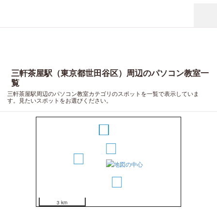
三軒茶屋駅（東京都世田谷区）周辺のパソコン教室一
覧
三軒茶屋駅周辺のパソコン教室カテゴリのスポットを一覧で表示していま
す。見たいスポットをお選びください。
10
11
12
2
3
4
5
6
7
8
9
1
14
13
3 km