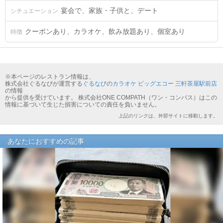
宴会で、家族・子供と、デート
シチュエーション
クーポンあり、カラオケ、飲み放題あり、個室あり
特徴
※本ページのレストラン情報は、
株式会社ぐるなびが運営する
ぐるなび
の
カラオケ ビッグエコー 三軒茶屋駅前店
の情報
から提供を受けています。 株式会社ONE COMPATH（ワン・コンパス）はこの
情報に基づいて生じた損害についての責任を負いません。
上記のリンクは、外部サイトに移動します。
あなたにおすすめの記事