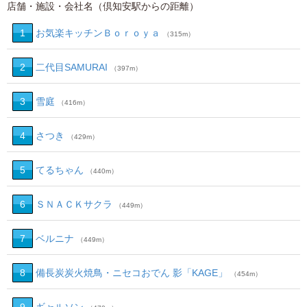
店舗・施設・会社名（倶知安駅からの距離）
1
お気楽キッチンＢｏｒｏｙａ
（315m）
2
二代目SAMURAI
（397m）
3
雪庭
（416m）
4
さつき
（429m）
5
てるちゃん
（440m）
6
ＳＮＡＣＫサクラ
（449m）
7
ベルニナ
（449m）
8
備長炭炭火焼鳥・ニセコおでん 影「KAGE」
（454m）