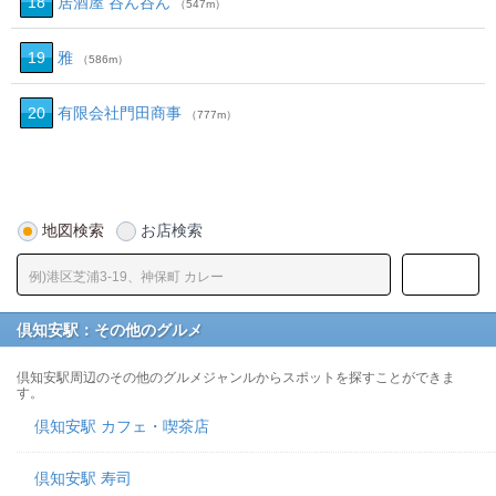
18
居酒屋 呑ん呑ん
（547m）
19
雅
（586m）
20
有限会社門田商事
（777m）
地図検索
お店検索
倶知安駅：その他のグルメ
倶知安駅周辺のその他のグルメジャンルからスポットを探すことができま
す。
倶知安駅 カフェ・喫茶店
倶知安駅 寿司