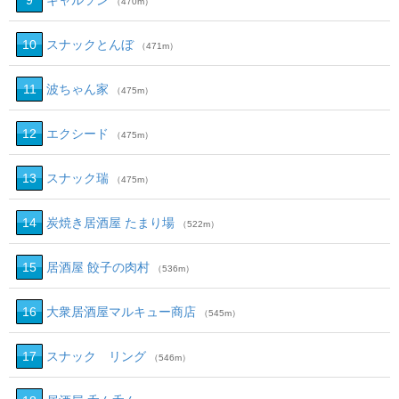
9
ギャルソン
（470m）
10
スナックとんぼ
（471m）
11
波ちゃん家
（475m）
12
エクシード
（475m）
13
スナック瑞
（475m）
14
炭焼き居酒屋 たまり場
（522m）
15
居酒屋 餃子の肉村
（536m）
16
大衆居酒屋マルキュー商店
（545m）
17
スナック リング
（546m）