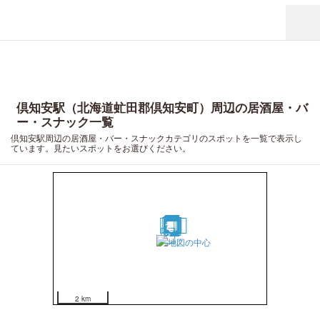
倶知安駅（北海道虻田郡倶知安町）周辺の居酒屋・バ
ー・スナック一覧
倶知安駅周辺の居酒屋・バー・スナックカテゴリのスポットを一覧で表示し
ています。見たいスポットをお選びください。
15
12
13
6
7
9
2
8
19
1
10
20
14
17
18
4
16
5
11
3
2 km