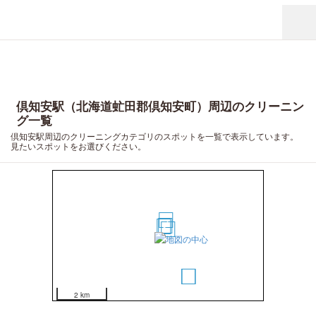
倶知安駅（北海道虻田郡倶知安町）周辺のクリーニン
グ一覧
倶知安駅周辺のクリーニングカテゴリのスポットを一覧で表示しています。
見たいスポットをお選びください。
3
2
1
4
5
6
7
2 km