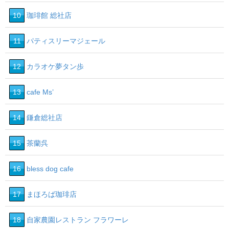
10
珈琲館 総社店
11
パティスリーマジェール
12
カラオケ夢タン歩
13
cafe Ms’
14
鎌倉総社店
15
茶蘭呉
16
bless dog cafe
17
まほろば珈琲店
18
自家農園レストラン フラワーレ