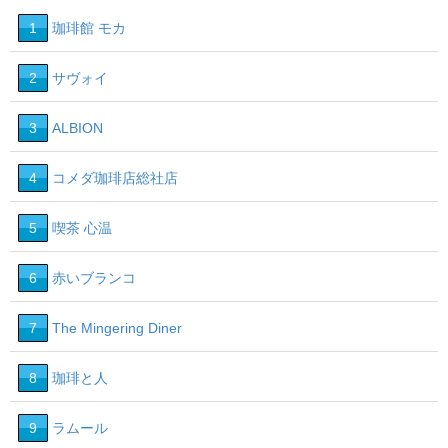
1
珈琲館 モカ
2
サヴォイ
3
ALBION
4
コメダ珈琲店総社店
5
喫茶 心温
6
赤いブランコ
7
The Mingering Diner
8
珈琲と人
9
ラムール