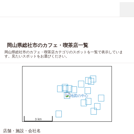
20
19
岡山県総社市のカフェ・喫茶店一覧
岡山県総社市のカフェ・喫茶店カテゴリのスポットを一覧で表示していま
す。見たいスポットをお選びください。
14
10
12
7
8
3
2
5
1
6
8
4
17
11
9
16
15
13
3 km
店舗・施設・会社名