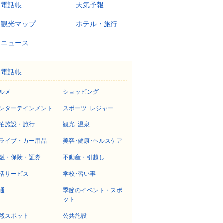
電話帳
天気予報
観光マップ
ホテル・旅行
ニュース
電話帳
ルメ
ショッピング
ンターテインメント
スポーツ･レジャー
泊施設・旅行
観光･温泉
ライブ・カー用品
美容･健康･ヘルスケア
融・保険・証券
不動産・引越し
活サービス
学校･習い事
通
季節のイベント・スポ
ット
然スポット
公共施設