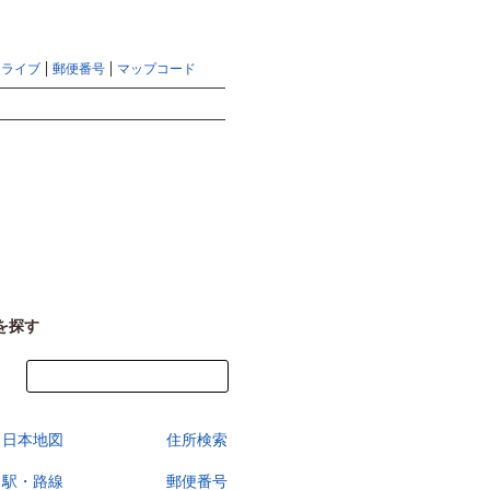
地図検索ならマピオントップ
ヘルプ
サイトマップ
ドライブ
郵便番号
マップコード
検索
を探す
今すぐ地図を見る
日本地図
住所検索
駅・路線
郵便番号