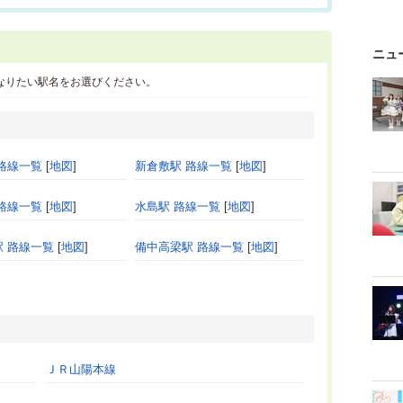
ニュ
なりたい駅名をお選びください。
路線一覧
[
地図
]
新倉敷駅 路線一覧
[
地図
]
路線一覧
[
地図
]
水島駅 路線一覧
[
地図
]
 路線一覧
[
地図
]
備中高梁駅 路線一覧
[
地図
]
ＪＲ山陽本線