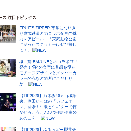
ース 注目トピックス
FRUITS ZIPPER 車掌になりき
り東武鉄道とのコラボ企画の魅
力をアピール！「東武動物公園
に貼ったステッカーはぜひ探し
て！」
櫻井翔 BAKUNEとのコラボ商品
発売！“翔”の文字に着想を得た
モチーフデザインとメンバーカ
ラーの赤など随所にこだわり
が…
【TIF2026】乃木坂46五百城茉
央、奥田いろはの「カフェオー
レ」登場！生歌と生ギターで聴
かせる。赤えんぴつ作詞作曲の
あの曲を…
【TIF2026】ふるっぱー櫻井優