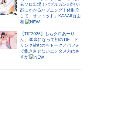
衣ソロ出場！バブルガンの泡が
顔にかかるハプニング！体制崩
して「オットット」KAWAII百面
相
【TIF2026】ももクロあーり
ん、30歳になって初のTIF！ド
リンク飲むのもトークとパフォ
で飽きさせないエンタメ力はさ
すが