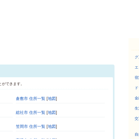
グ
エ
宿
とができます。
ド
金
倉敷市 住所一覧
[
地図
]
生
総社市 住所一覧
[
地図
]
交
笠岡市 住所一覧
[
地図
]
自