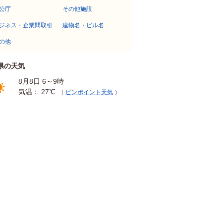
公庁
その他施設
ジネス・企業間取引
建物名・ビル名
の他
県の天気
8月8日 6～9時
気温： 27℃
（
ピンポイント天気
）