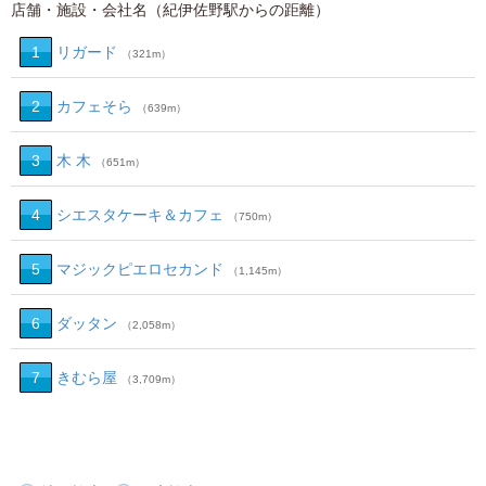
店舗・施設・会社名（紀伊佐野駅からの距離）
1
リガード
（321m）
2
カフェそら
（639m）
3
木 木
（651m）
4
シエスタケーキ＆カフェ
（750m）
5
マジックピエロセカンド
（1,145m）
6
ダッタン
（2,058m）
7
きむら屋
（3,709m）