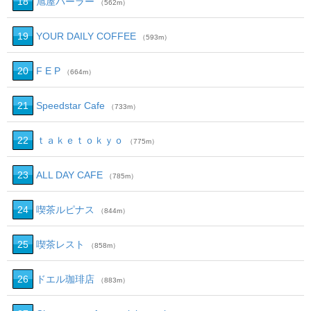
18
旭屋パーラー
（562m）
19
YOUR DAILY COFFEE
（593m）
20
F E P
（664m）
21
Speedstar Cafe
（733m）
22
ｔａｋｅｔｏｋｙｏ
（775m）
23
ALL DAY CAFE
（785m）
24
喫茶ルピナス
（844m）
25
喫茶レスト
（858m）
26
ドエル珈琲店
（883m）