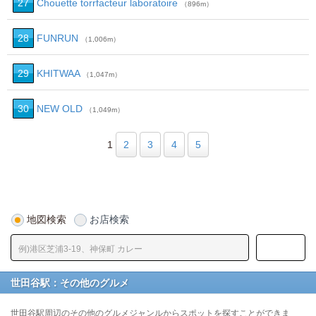
27
Chouette torrfacteur laboratoire
（896m）
28
FUNRUN
（1,006m）
29
KHITWAA
（1,047m）
30
NEW OLD
（1,049m）
1
2
3
4
5
地図検索
お店検索
世田谷駅：その他のグルメ
世田谷駅周辺のその他のグルメジャンルからスポットを探すことができま