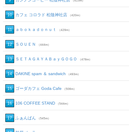
9
カンノンコーヒー 松陰神社店
（415m）
10
カフェ コロラド 松陰神社店
（420m）
11
ａｂｏｋａｄｏｎｕｔ
（429m）
12
ＳＯＵＥＮ
（444m）
13
ＳＥＴＡＧＡＹＡＢａｙＧＯＧＯ
（478m）
14
DAKINE spam ＆ sandwich
（493m）
15
ゴーダカフェ Goda Cafe
（508m）
16
106 COFFEE STAND
（544m）
17
ふぁんぱん
（545m）