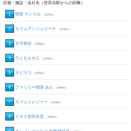
店舗・施設・会社名（世田谷駅からの距離）
1
喫茶 マンマル
（116m）
2
カフェアンジェリーナ
（123m）
3
古今独歩
（208m）
4
ろくもんせん
（224m）
5
タビラコ
（255m）
6
ファミリー喫茶 あん
（306m）
7
カフェトレジャー
（324m）
8
１０１世田谷堂
（363m）