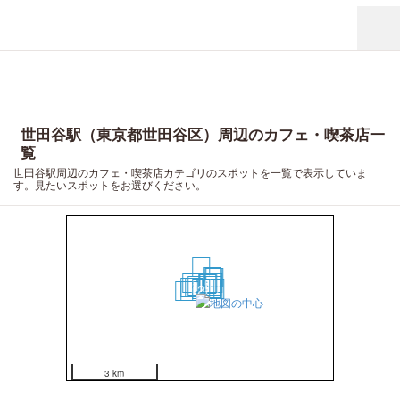
世田谷駅（東京都世田谷区）周辺のカフェ・喫茶店一
覧
世田谷駅周辺のカフェ・喫茶店カテゴリのスポットを一覧で表示していま
す。見たいスポットをお選びください。
20
15
17
18
7
6
13
5
1
12
8
3
4
9
2
10
14
16
19
11
3 km