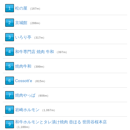
1
松の屋
（167m）
2
京城館
（288m）
3
いろり亭
（317m）
4
和牛専門店 焼肉 牛和
（397m）
5
焼肉牛和
（399m）
6
Cossott’e
（815m）
7
焼肉やっぱ
（906m）
8
岩崎ホルモン
（1,067m）
和牛ホルモンとタレ漬け焼肉 壺ほる 世田谷桜本店
9
（1,188m）