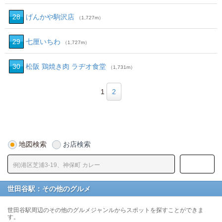
28
げんかや駒沢店
（1,727m）
29
七厘いちわ
（1,727m）
30
松阪 鶏焼き肉 ラヂオ食堂
（1,731m）
1
2
地図検索
お店検索
世田谷駅：その他のグルメ
世田谷駅周辺のその他のグルメジャンルからスポットを探すことができま
す。