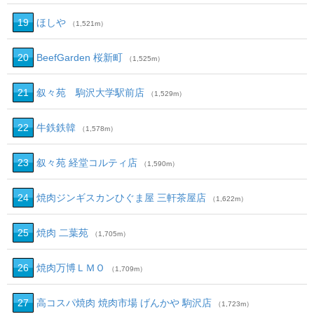
19
ほしや
（1,521m）
20
BeefGarden 桜新町
（1,525m）
21
叙々苑 駒沢大学駅前店
（1,529m）
22
牛鉄鉄韓
（1,578m）
23
叙々苑 経堂コルティ店
（1,590m）
24
焼肉ジンギスカンひぐま屋 三軒茶屋店
（1,622m）
25
焼肉 二葉苑
（1,705m）
26
焼肉万博ＬＭＯ
（1,709m）
27
高コスパ焼肉 焼肉市場 げんかや 駒沢店
（1,723m）