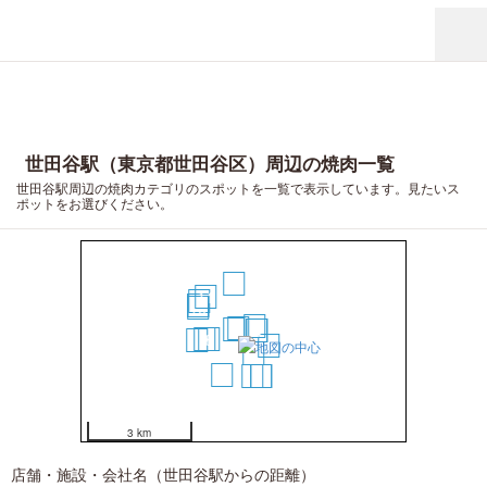
世田谷駅（東京都世田谷区）周辺の焼肉一覧
世田谷駅周辺の焼肉カテゴリのスポットを一覧で表示しています。見たいス
ポットをお選びください。
10
11
17
14
15
13
3
1
2
4
5
9
8
12
7
6
20
16
18
19
3 km
店舗・施設・会社名（世田谷駅からの距離）