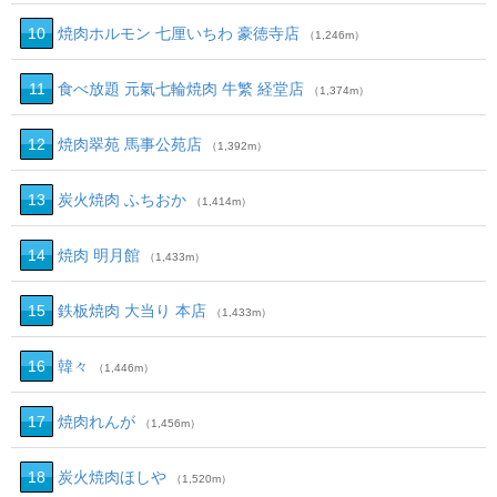
10
焼肉ホルモン 七厘いちわ 豪徳寺店
（1,246m）
11
食べ放題 元氣七輪焼肉 牛繁 経堂店
（1,374m）
12
焼肉翠苑 馬事公苑店
（1,392m）
13
炭火焼肉 ふちおか
（1,414m）
14
焼肉 明月館
（1,433m）
15
鉄板焼肉 大当り 本店
（1,433m）
16
韓々
（1,446m）
17
焼肉れんが
（1,456m）
18
炭火焼肉ほしや
（1,520m）