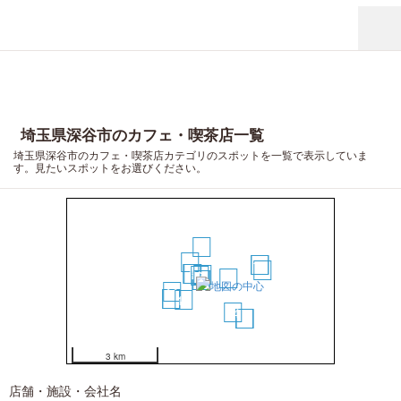
埼玉県深谷市のカフェ・喫茶店一覧
埼玉県深谷市のカフェ・喫茶店カテゴリのスポットを一覧で表示していま
す。見たいスポットをお選びください。
8
7
15
16
17
4
3
1
2
9
6
5
11
12
13
10
14
18
19
20
3 km
店舗・施設・会社名