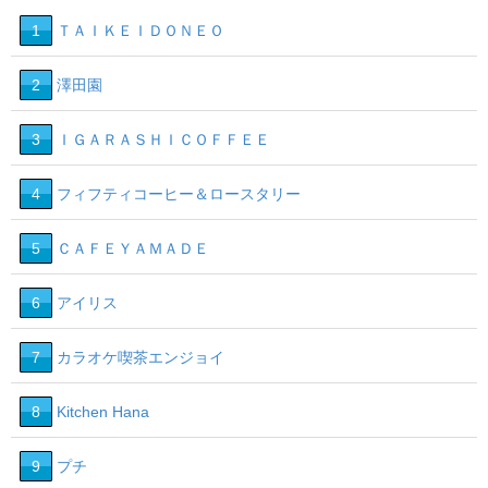
1
ＴＡＩＫＥＩＤＯＮＥＯ
2
澤田園
3
ＩＧＡＲＡＳＨＩＣＯＦＦＥＥ
4
フィフティコーヒー＆ロースタリー
5
ＣＡＦＥＹＡＭＡＤＥ
6
アイリス
7
カラオケ喫茶エンジョイ
8
Kitchen Hana
9
プチ