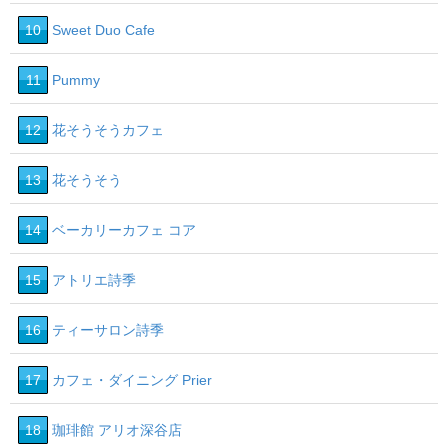
10
Sweet Duo Cafe
11
Pummy
12
花そうそうカフェ
13
花そうそう
14
ベーカリーカフェ コア
15
アトリエ詩季
16
ティーサロン詩季
17
カフェ・ダイニング Prier
18
珈琲館 アリオ深谷店