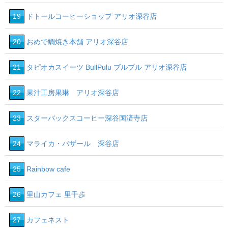
19
ドトールコーヒーショップ アリオ深谷店
20
おめで鯛焼き本舗 アリオ深谷店
21
タピオカスイーツ BullPulu ブルプル アリオ深谷店
22
果汁工房果琳 アリオ深谷店
23
スターバックスコーヒー深谷国済寺店
24
マライカ・バザール 深谷店
25
Rainbow cafe
26
里山カフェ 里千歩
27
カフェネスト