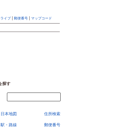
地図検索ならマピオントップ
ヘルプ
サイトマップ
ドライブ
郵便番号
マップコード
検索
を探す
今すぐ地図を見る
日本地図
住所検索
駅・路線
郵便番号