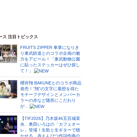
ース 注目トピックス
FRUITS ZIPPER 車掌になりき
り東武鉄道とのコラボ企画の魅
力をアピール！「東武動物公園
に貼ったステッカーはぜひ探し
て！」
櫻井翔 BAKUNEとのコラボ商品
発売！“翔”の文字に着想を得た
モチーフデザインとメンバーカ
ラーの赤など随所にこだわり
が…
【TIF2026】乃木坂46五百城茉
央、奥田いろはの「カフェオー
レ」登場！生歌と生ギターで聴
かせる。赤えんぴつ作詞作曲の