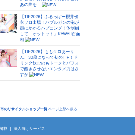
あの曲を…
【TIF2026】ふるっぱー櫻井優
衣ソロ出場！バブルガンの泡が
顔にかかるハプニング！体制崩
して「オットット」KAWAII百面
相
【TIF2026】ももクロあーり
ん、30歳になって初のTIF！ド
リンク飲むのもトークとパフォ
で飽きさせないエンタメ力はさ
すが
谷市のリサイクルショップ一覧
ページ上部へ戻る
掲載
|
法人向けサービス