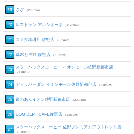
19
さざ
（2,657m）
20
レストラン アルシオーネ
（2,730m）
21
コメダ珈琲店 佐野店
（2,744m）
22
草木万里野 佐野店
（2,795m）
スターバックスコーヒー イオンモール佐野新都市店
23
（2,893m）
24
ディッパーダン イオンモール佐野新都市店
（2,893m）
25
銀のあんイオン佐野新都市店
（2,894m）
26
DOG DEPT CAFE佐野店
（2,930m）
スターバックスコーヒー 佐野プレミアムアウトレット店
27
（3,034m）