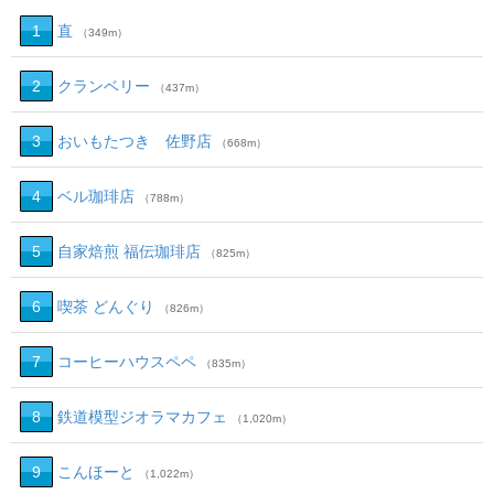
1
直
（349m）
2
クランベリー
（437m）
3
おいもたつき 佐野店
（668m）
4
ベル珈琲店
（788m）
5
自家焙煎 福伝珈琲店
（825m）
6
喫茶 どんぐり
（826m）
7
コーヒーハウスペペ
（835m）
8
鉄道模型ジオラマカフェ
（1,020m）
9
こんほーと
（1,022m）