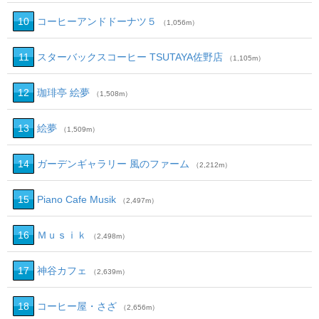
10
コーヒーアンドドーナツ５
（1,056m）
11
スターバックスコーヒー TSUTAYA佐野店
（1,105m）
12
珈琲亭 絵夢
（1,508m）
13
絵夢
（1,509m）
14
ガーデンギャラリー 風のファーム
（2,212m）
15
Piano Cafe Musik
（2,497m）
16
Ｍｕｓｉｋ
（2,498m）
17
神谷カフェ
（2,639m）
18
コーヒー屋・さざ
（2,656m）