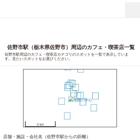
佐野市駅（栃木県佐野市）周辺のカフェ・喫茶店一覧
佐野市駅周辺のカフェ・喫茶店カテゴリのスポットを一覧で表示していま
す。見たいスポットをお選びください。
18
19
17
10
9
5
6
3
7
1
8
2
4
15
16
11
12
13
20
14
3 km
店舗・施設・会社名（佐野市駅からの距離）