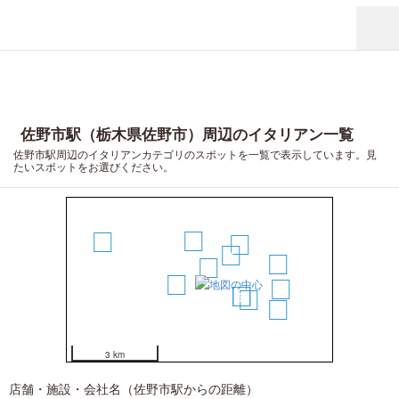
佐野市駅（栃木県佐野市）周辺のイタリアン一覧
佐野市駅周辺のイタリアンカテゴリのスポットを一覧で表示しています。見
たいスポットをお選びください。
12
2
13
5
4
9
1
3
10
6
7
8
11
3 km
店舗・施設・会社名（佐野市駅からの距離）