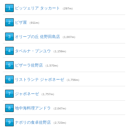
1
ピッツェリア タッカート
（297m）
2
ピザ屋
（911m）
3
オリーブの丘 佐野田島店
（1,007m）
4
タベルナ・ブンユウ
（1,159m）
5
ピザーラ佐野店
（1,570m）
6
リストランテ ジャポネーゼ
（1,756m）
7
ジャポネーゼ
（1,757m）
8
地中海料理アンドラ
（2,047m）
9
ナポリの食卓佐野店
（2,723m）